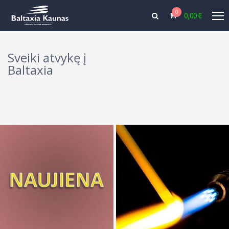
0
0,00
€
Sveiki atvykę į
Baltaxia