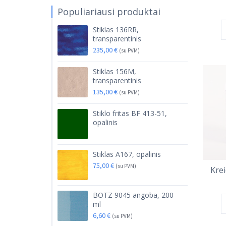
Populiariausi produktai
Stiklas 136RR,
transparentinis
235,00
€
(su PVM)
Stiklas 156M,
transparentinis
135,00
€
(su PVM)
Stiklo fritas BF 413-51,
opalinis
Stiklas A167, opalinis
75,00
€
(su PVM)
Kre
BOTZ 9045 angoba, 200
ml
6,60
€
(su PVM)