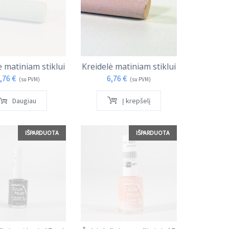
ė matiniam stiklui
Kreidelė matiniam stiklui
,76
€
6,76
€
(su PVM)
(su PVM)
Daugiau
Į krepšelį
IŠPARDUOTA
IŠPARDUOTA