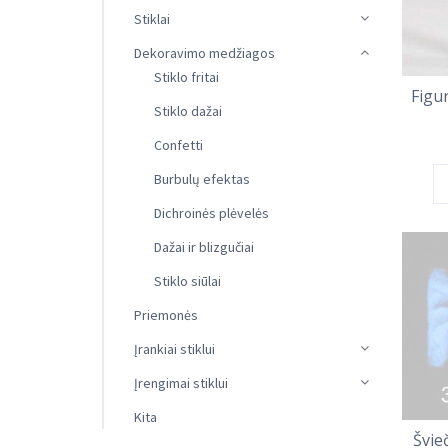
Stiklai
Dekoravimo medžiagos
Stiklo fritai
Figu
Stiklo dažai
Confetti
Burbulų efektas
Dichroinės plėvelės
Dažai ir blizgučiai
Stiklo siūlai
Priemonės
Įrankiai stiklui
Įrengimai stiklui
Kita
Švie