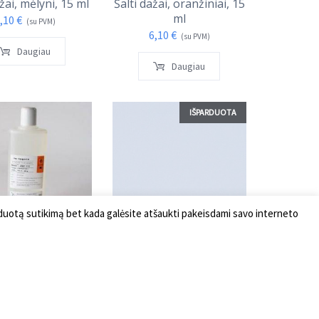
ažai, mėlyni, 15 ml
Šalti dažai, oranžiniai, 15
ml
,10
€
(su PVM)
6,10
€
(su PVM)
Daugiau
Daugiau
IŠPARDUOTA
 duotą sutikimą bet kada galėsite atšaukti pakeisdami savo interneto
danga matiniam
Nano danga matiniam
tiklui 400 g
stiklui 40 g
7,31
€
30,58
€
(su PVM)
(su PVM)
Į krepšelį
Daugiau