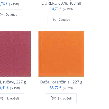
DURERO 0078, 100 ml
,76
€
(su PVM)
14,73
€
(su PVM)
Daugiau
Daugiau
, ružavi, 227 g
Dažai, oranžiniai, 227 g
0,41
€
55,72
€
(su PVM)
(su PVM)
Į krepšelį
Į krepšelį