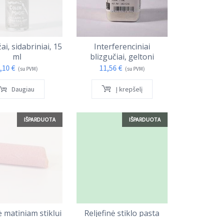
žai, sidabriniai, 15
Interferenciniai
ml
blizgučiai, geltoni
,10
€
11,56
€
(su PVM)
(su PVM)
Daugiau
Į krepšelį
IŠPARDUOTA
IŠPARDUOTA
ė matiniam stiklui
Reljefinė stiklo pasta