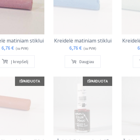
lė matiniam stiklui
Kreidelė matiniam stiklui
Kreidel
6,76
€
6,76
€
6
(su PVM)
(su PVM)
Į krepšelį
Daugiau
IŠPARDUOTA
IŠPARDUOTA