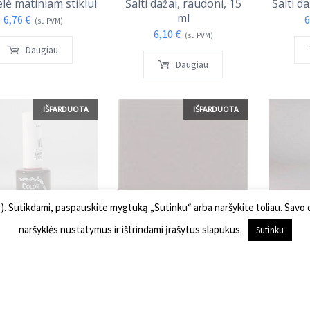
lė matiniam stiklui
Šalti dažai, raudoni, 15
Šalti d
ml
6,76
€
6
(su PVM)
6,10
€
(su PVM)
Daugiau
Daugiau
IŠPARDUOTA
IŠPARDUOTA
s). Sutikdami, paspauskite mygtuką „Sutinku“ arba naršykite toliau. Savo
naršyklės nustatymus ir ištrindami įrašytus slapukus.
Sutinku
 dažai, bordo, 15 ml
Dažai, juodi, 227 g
Nano 
s
6,10
€
35,63
€
(su PVM)
(su PVM)
10
Daugiau
Daugiau