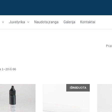
Juvelyrika
Naudota įranga
Galerija
Kontaktai
i
Pra
40
1–20 iš 66
IŠPARDUOTA