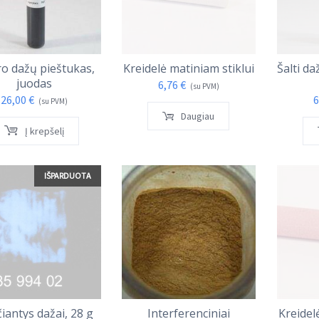
ro dažų pieštukas,
Kreidelė matiniam stiklui
Šalti da
juodas
6,76
€
(su PVM)
26,00
€
6
(su PVM)
Daugiau
Į krepšelį
IŠPARDUOTA
čiantys dažai, 28 g
Interferenciniai
Kreidel