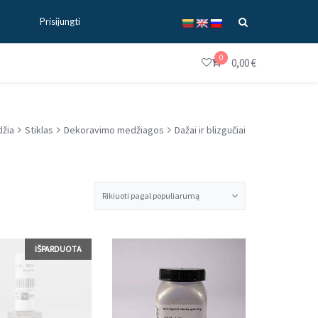
Prisijungti
0
0,00
€
džia
Stiklas
Dekoravimo medžiagos
Dažai ir blizgučiai
IŠPARDUOTA