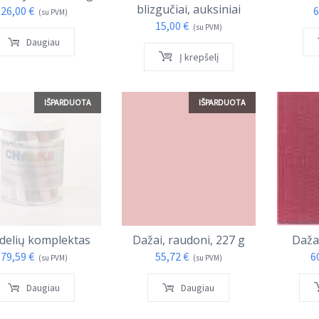
blizgučiai, auksiniai
26,00
€
6
(su PVM)
15,00
€
(su PVM)
Daugiau
Į krepšelį
IŠPARDUOTA
IŠPARDUOTA
idelių komplektas
Dažai, raudoni, 227 g
Dažai
79,59
€
55,72
€
6
(su PVM)
(su PVM)
Daugiau
Daugiau