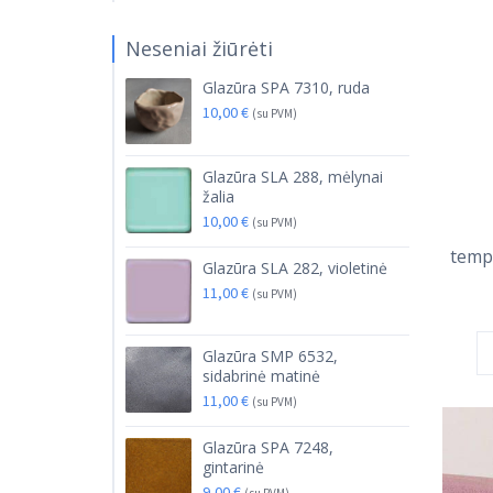
Neseniai žiūrėti
Glazūra SPA 7310, ruda
10,00
€
(su PVM)
Glazūra SLA 288, mėlynai
žalia
10,00
€
(su PVM)
temp
Glazūra SLA 282, violetinė
11,00
€
(su PVM)
Glazūra SMP 6532,
sidabrinė matinė
11,00
€
(su PVM)
Glazūra SPA 7248,
gintarinė
9,00
€