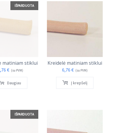
IŠPARDUOTA
ė matiniam stiklui
Kreidelė matiniam stiklui
,76
€
6,76
€
(su PVM)
(su PVM)
Daugiau
Į krepšelį
IŠPARDUOTA