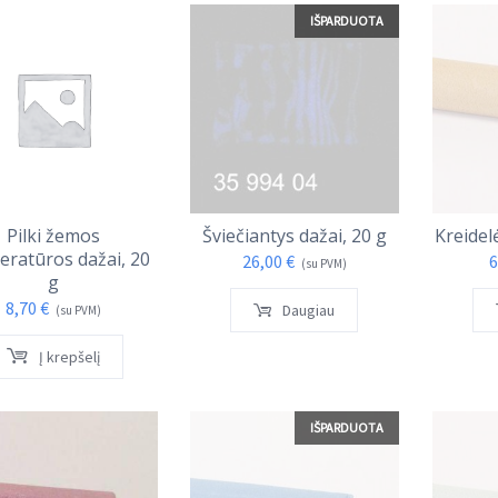
IŠPARDUOTA
Pilki žemos
Šviečiantys dažai, 20 g
Kreidel
eratūros dažai, 20
26,00
€
6
(su PVM)
g
8,70
€
Daugiau
(su PVM)
Į krepšelį
IŠPARDUOTA