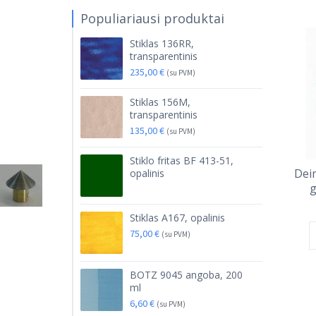
Populiariausi produktai
Stiklas 136RR,
transparentinis
235,00
€
(su PVM)
Stiklas 156M,
transparentinis
135,00
€
(su PVM)
Stiklo fritas BF 413-51,
Dei
opalinis
g
Stiklas A167, opalinis
75,00
€
(su PVM)
BOTZ 9045 angoba, 200
ml
6,60
€
(su PVM)