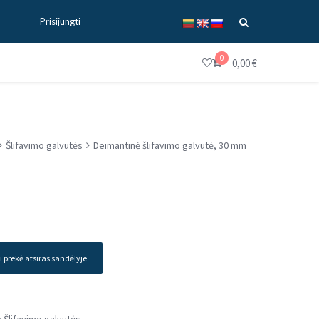
Prisijungti
0
0,00
€
Šlifavimo galvutės
Deimantinė šlifavimo galvutė, 30 mm
i prekė atsiras sandėlyje