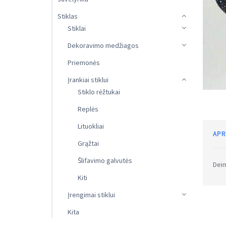
Stiklas
Stiklai
Dekoravimo medžiagos
Priemonės
Įrankiai stiklui
Stiklo rėžtukai
Replės
Lituokliai
APR
Grąžtai
Šlifavimo galvutės
Deim
Kiti
Įrengimai stiklui
Kita