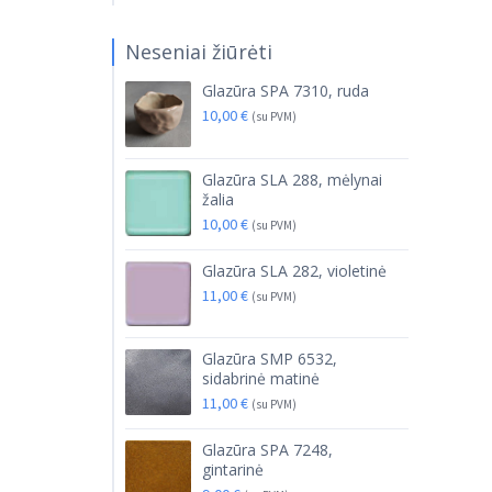
Neseniai žiūrėti
Glazūra SPA 7310, ruda
10,00
€
(su PVM)
Glazūra SLA 288, mėlynai
žalia
10,00
€
(su PVM)
Glazūra SLA 282, violetinė
11,00
€
(su PVM)
Glazūra SMP 6532,
sidabrinė matinė
11,00
€
(su PVM)
Glazūra SPA 7248,
gintarinė