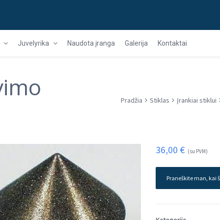
Juvelyrika
Naudota įranga
Galerija
Kontaktai
vimo
Pradžia
Stiklas
Įrankiai stiklui
36,00
€
(su PVM)
Praneškite man, kai š