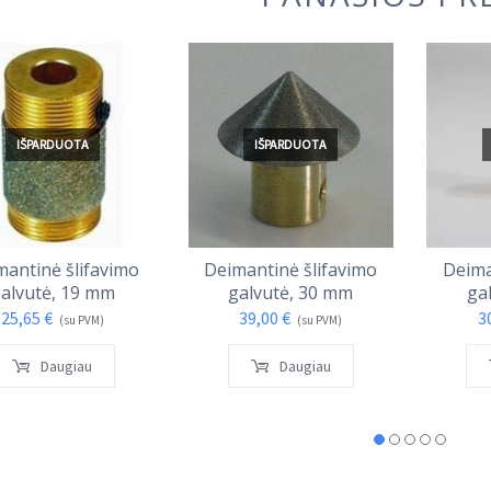
IŠPARDUOTA
IŠPARDUOTA
mantinė šlifavimo
Deimantinė šlifavimo
Deima
alvutė, 19 mm
galvutė, 30 mm
ga
25,65
€
39,00
€
3
(su PVM)
(su PVM)
Daugiau
Daugiau