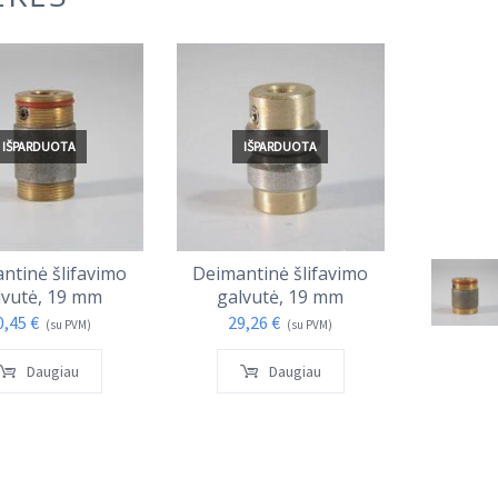
IŠPARDUOTA
IŠPARDUOTA
I
ntinė šlifavimo
Deimantinė šlifavimo
Deimant
lvutė, 19 mm
galvutė, 19 mm
gal
0,45
€
29,26
€
34,
(su PVM)
(su PVM)
Daugiau
Daugiau