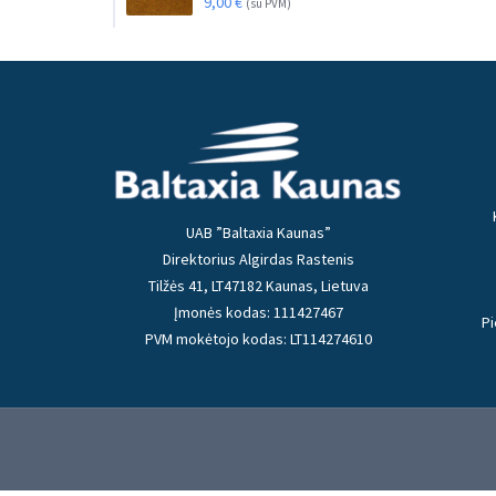
9,00
€
(su PVM)
UAB ”Baltaxia Kaunas”
Direktorius Algirdas Rastenis
Tilžės 41, LT47182 Kaunas, Lietuva
Įmonės kodas: 111427467
Pi
PVM mokėtojo kodas: LT114274610