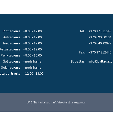
Pirmadienis
- 8.00 - 17.00
Tel.:
+370 37 311545
Antradienis
- 8.00 - 17.00
+370 699 90104
Trečiadienis
- 8.00 - 17.00
+370 640 22077
Ketvirtadienis
- 8.00 - 17.00
Fax.:
+370 37 312446
Penktadienis
- 8.00 - 16.00
Šeštadienis
- nedirbame
El. paštas:
info@baltaxia.lt
Sekmadienis
- nedirbame
etų pertrauka
- 12.00 - 13.00
UAB "Baltaxia kaunas". Visos teisės saugomos.