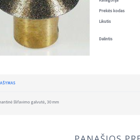
Kategorija
Prekės kodas
Likutis
Dalintis
AŠYMAS
antinė šlifavimo galvutė, 30 mm
PANAŠIOS PR