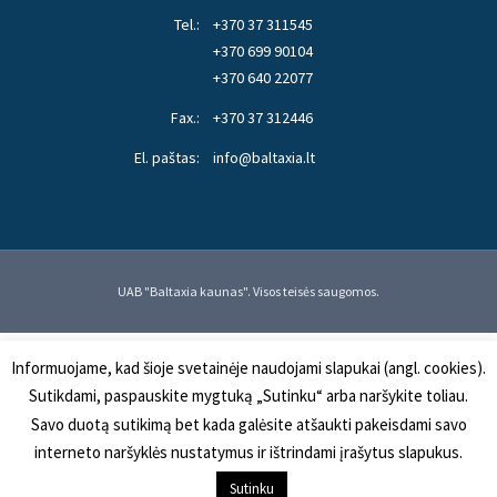
Tel.:
+370 37 311545
+370 699 90104
+370 640 22077
Fax.:
+370 37 312446
El. paštas:
info@baltaxia.lt
UAB "Baltaxia kaunas". Visos teisės saugomos.
Informuojame, kad šioje svetainėje naudojami slapukai (angl. cookies).
Sutikdami, paspauskite mygtuką „Sutinku“ arba naršykite toliau.
Savo duotą sutikimą bet kada galėsite atšaukti pakeisdami savo
interneto naršyklės nustatymus ir ištrindami įrašytus slapukus.
Sutinku