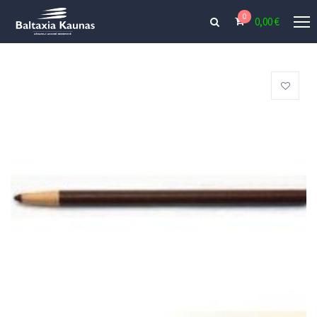
0
0,00
€