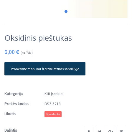
Oksidinis pieštukas
6,00
€
(su PVM)
Praneškite man, kai ši prekė atsiras sandėlyje
Kategorija
:
Kiti įrankiai
Prekės kodas
:
BSZ 5218
Likutis
:
Išparduota
Dalintis