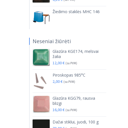
Žiedimo staklės MHC 146
Neseniai žiūrėti
Glazūra KGE174, melsvai
žalia
12,00
€
(su PVM)
Piroskopas 985°C
2,00
€
(su PVM)
Glazūra KGG79, rausva
blizgi
16,00
€
(su PVM)
Dažai stiklui, juodi, 100 g