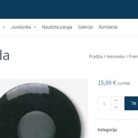
Juvelyrika
Naudota įranga
Galerija
Kontaktai
da
Pradžia
Keramika
Prie
15,00
€
(su PVM)
Kategorija