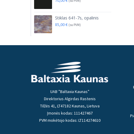
70,00
€
(su PVM)
Stiklas 641-7s, opalinis
85,00
€
(su PVM)
UAB ”Baltaxia Kaunas”
Direktorius Algirdas Rastenis
Tilžės 41, LT47182 Kaunas, Lietuva
Įmonės kodas: 111427467
Pi
PVM mokėtojo kodas: LT114274610