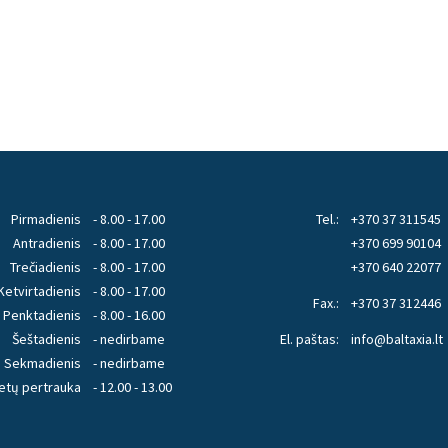
Pirmadienis
- 8.00 - 17.00
Tel.:
+370 37 311545
Antradienis
- 8.00 - 17.00
+370 699 90104
Trečiadienis
- 8.00 - 17.00
+370 640 22077
Ketvirtadienis
- 8.00 - 17.00
Fax.:
+370 37 312446
Penktadienis
- 8.00 - 16.00
Šeštadienis
- nedirbame
El. paštas:
info@baltaxia.lt
Sekmadienis
- nedirbame
etų pertrauka
- 12.00 - 13.00