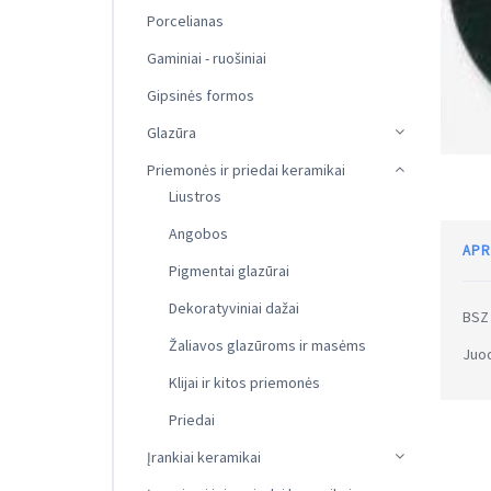
Porcelianas
Gaminiai - ruošiniai
Gipsinės formos
Glazūra
Priemonės ir priedai keramikai
Liustros
Angobos
APR
Pigmentai glazūrai
Dekoratyviniai dažai
BSZ
Žaliavos glazūroms ir masėms
Juod
Klijai ir kitos priemonės
Priedai
Įrankiai keramikai