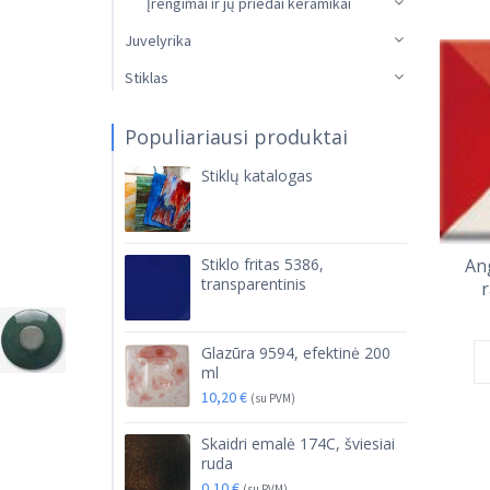
Įrengimai ir jų priedai keramikai
Juvelyrika
Stiklas
Populiariausi produktai
Stiklų katalogas
Stiklo fritas 5386,
An
transparentinis
r
Glazūra 9594, efektinė 200
ml
10,20
€
(su PVM)
Skaidri emalė 174C, šviesiai
ruda
0,10
€
(su PVM)