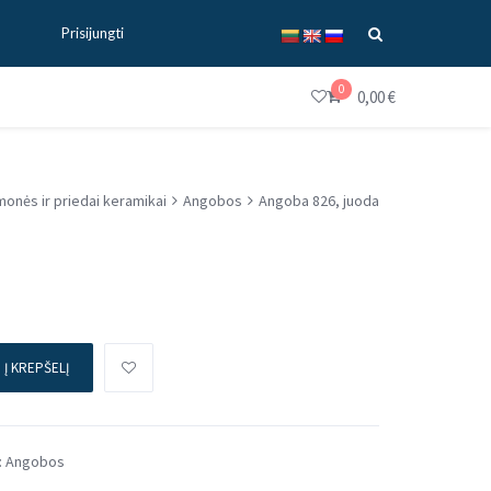
Prisijungti
0
0,00
€
monės ir priedai keramikai
Angobos
Angoba 826, juoda
Į KREPŠELĮ
:
Angobos