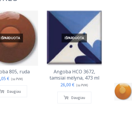
IŠPARDUOTA
IŠPARDUOTA
I
oba 805, ruda
Angoba HCO 3672,
Angoba S
tamsiai mėlyna, 473 ml
,05
€
4,
(su PVM)
26,00
€
(su PVM)
Daugiau
Daugiau