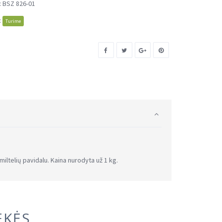
:
BSZ 826-01
:
Turime
telių pavidalu. Kaina nurodyta už 1 kg.
EKĖS