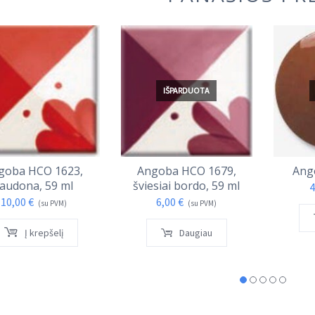
IŠPARDUOTA
goba HCO 1623,
Angoba HCO 1679,
Ang
audona, 59 ml
šviesiai bordo, 59 ml
4
10,00
€
6,00
€
(su PVM)
(su PVM)
Į krepšelį
Daugiau