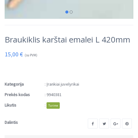
Braukiklis karštai emalei L 420mm
15,00
€
(su PVM)
Kategorija
:
Įrankiai juvelyrikai
Prekės kodas
:
9940381
Likutis
:
Turime
Dalintis