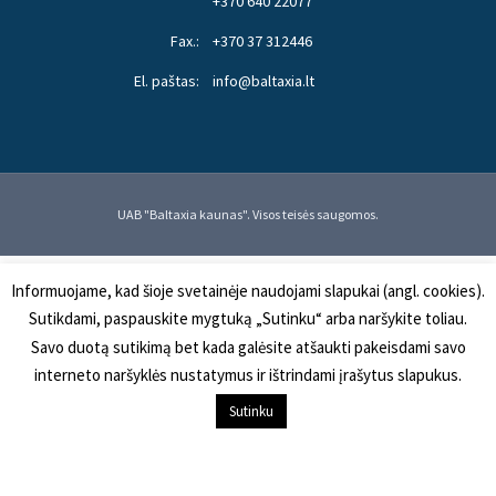
+370 640 22077
Fax.:
+370 37 312446
El. paštas:
info@baltaxia.lt
UAB "Baltaxia kaunas". Visos teisės saugomos.
Informuojame, kad šioje svetainėje naudojami slapukai (angl. cookies).
Sutikdami, paspauskite mygtuką „Sutinku“ arba naršykite toliau.
Savo duotą sutikimą bet kada galėsite atšaukti pakeisdami savo
interneto naršyklės nustatymus ir ištrindami įrašytus slapukus.
Į KREPŠELĮ
Sutinku