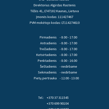
Direktorius Algirdas Rastenis
Tilžės 41, LT47182 Kaunas, Lietuva
Įmonės kodas: 111427467
PVM mokėtojo kodas: LT114274610
Pirmadienis
- 8.00 - 17.00
Antradienis
- 8.00 - 17.00
Trečiadienis
- 8.00 - 17.00
Ketvirtadienis
- 8.00 - 17.00
Penktadienis
- 8.00 - 16.00
Šeštadienis
- nedirbame
Sekmadienis
- nedirbame
Pietų pertrauka
- 12.00 - 13.00
Tel.:
+370 37 311545
+370 699 90104