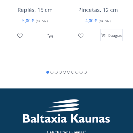
Replės, 15 cm
Pincetas, 12 cm
5,00
€
4,00
€
(su PVM)
(su PVM)
Daugiau
UAB ”Baltaxia Kaunas”