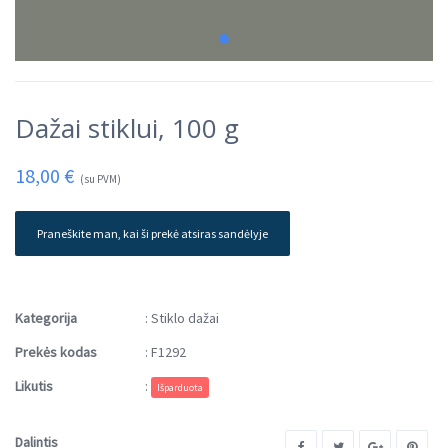
Dažai stiklui, 100 g
18,00
€
(su PVM)
Praneškite man, kai ši prekė atsiras sandėlyje
Kategorija
:
Stiklo dažai
Prekės kodas
:
F1292
Likutis
:
Išparduota
Dalintis