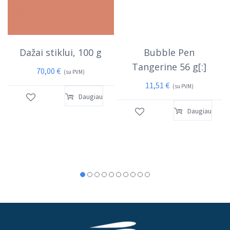
Dažai stiklui, 100 g
Bubble Pen
Tangerine 56 g[:]
70,00
€
(su PVM)
11,51
€
(su PVM)
Daugiau
Daugiau