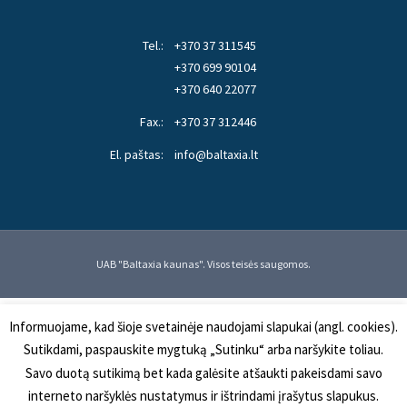
Tel.:
+370 37 311545
+370 699 90104
+370 640 22077
Fax.:
+370 37 312446
El. paštas:
info@baltaxia.lt
UAB "Baltaxia kaunas". Visos teisės saugomos.
Informuojame, kad šioje svetainėje naudojami slapukai (angl. cookies).
Sutikdami, paspauskite mygtuką „Sutinku“ arba naršykite toliau.
Savo duotą sutikimą bet kada galėsite atšaukti pakeisdami savo
interneto naršyklės nustatymus ir ištrindami įrašytus slapukus.