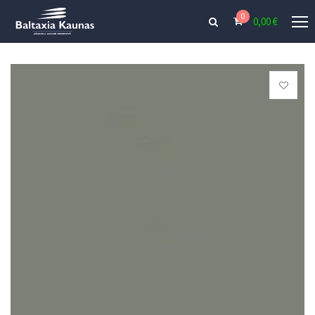
0
0,00
€