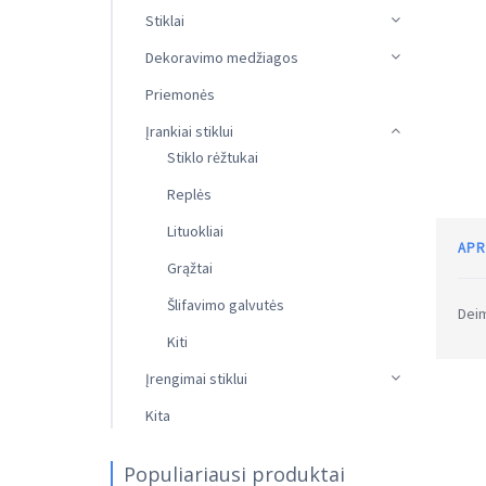
Stiklai
Dekoravimo medžiagos
Priemonės
Įrankiai stiklui
Stiklo rėžtukai
Replės
Lituokliai
APR
Grąžtai
Šlifavimo galvutės
Deim
Kiti
Įrengimai stiklui
Kita
Populiariausi produktai