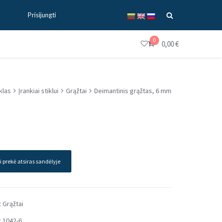
Prisijungti
0
0,00
€
klas
Įrankiai stiklui
Grąžtai
Deimantinis grąžtas, 6 mm
i prekė atsiras sandėlyje
:
Grąžtai
:
1042-6