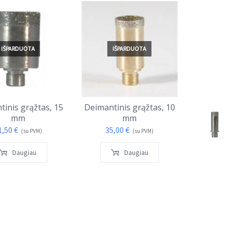
IŠPARDUOTA
IŠPARDUOTA
I
tinis grąžtas, 15
Deimantinis grąžtas, 10
Deimant
mm
mm
1,50
€
35,00
€
(su PVM)
(su PVM)
Daugiau
Daugiau