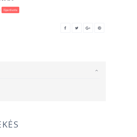
:
Išparduota
EKĖS