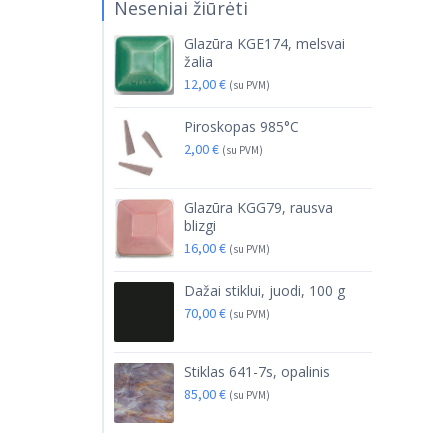
Neseniai žiūrėti
Glazūra KGE174, melsvai
žalia
12,00
€
(su PVM)
Piroskopas 985°C
2,00
€
(su PVM)
Glazūra KGG79, rausva
blizgi
16,00
€
(su PVM)
Dažai stiklui, juodi, 100 g
70,00
€
(su PVM)
Stiklas 641-7s, opalinis
85,00
€
(su PVM)