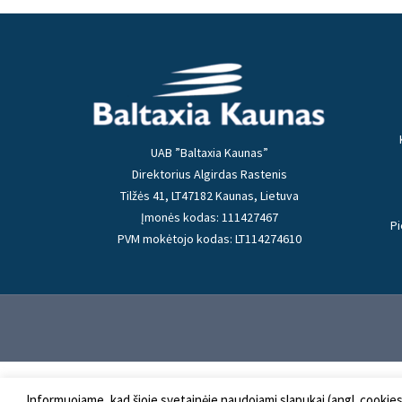
UAB ”Baltaxia Kaunas”
Direktorius Algirdas Rastenis
Tilžės 41, LT47182 Kaunas, Lietuva
Įmonės kodas: 111427467
Pi
PVM mokėtojo kodas: LT114274610
Informuojame, kad šioje svetainėje naudojami slapukai (angl. cookie