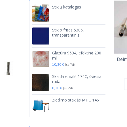
Stiklų katalogas
Stiklo fritas 5386,
transparentinis
Glazūra 9594, efektinė 200
ml
Deim
10,20
€
(su PVM)
Skaidri emalė 174C, šviesiai
ruda
0,10
€
(su PVM)
Žiedimo staklės MHC 146