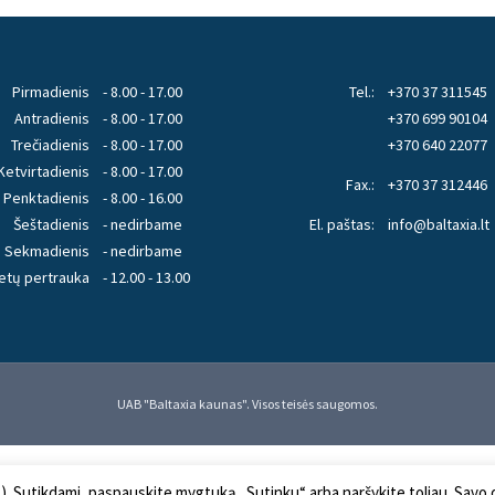
Pirmadienis
- 8.00 - 17.00
Tel.:
+370 37 311545
Antradienis
- 8.00 - 17.00
+370 699 90104
Trečiadienis
- 8.00 - 17.00
+370 640 22077
Ketvirtadienis
- 8.00 - 17.00
Fax.:
+370 37 312446
Penktadienis
- 8.00 - 16.00
Šeštadienis
- nedirbame
El. paštas:
info@baltaxia.lt
Sekmadienis
- nedirbame
etų pertrauka
- 12.00 - 13.00
UAB "Baltaxia kaunas". Visos teisės saugomos.
s). Sutikdami, paspauskite mygtuką „Sutinku“ arba naršykite toliau. Savo