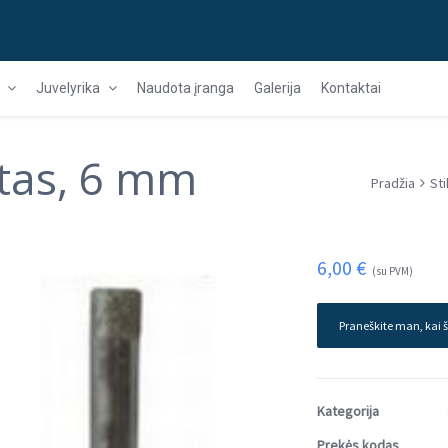
Juvelyrika
Naudota įranga
Galerija
Kontaktai
žtas, 6 mm
Pradžia
Sti
6,00
€
(su PVM)
Praneškite man, kai š
Kategorija
Prekės kodas