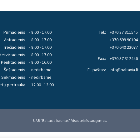
Pirmadienis
- 8.00 - 17.00
Tel.:
+370 37 311545
Antradienis
- 8.00 - 17.00
+370 699 90104
Trečiadienis
- 8.00 - 17.00
+370 640 22077
Ketvirtadienis
- 8.00 - 17.00
Fax.:
+370 37 312446
Penktadienis
- 8.00 - 16.00
Šeštadienis
- nedirbame
El. paštas:
info@baltaxia.lt
Sekmadienis
- nedirbame
etų pertrauka
- 12.00 - 13.00
UAB "Baltaxia kaunas". Visos teisės saugomos.