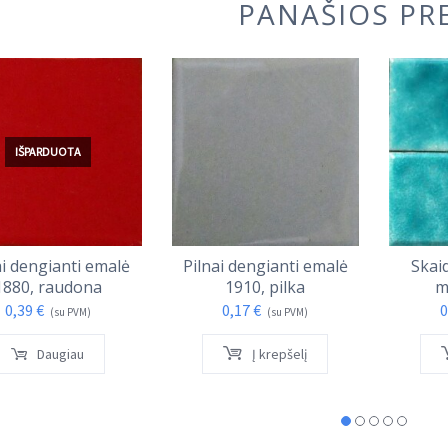
PANAŠIOS PR
IŠPARDUOTA
ai dengianti emalė
Pilnai dengianti emalė
Skai
1880, raudona
1910, pilka
m
0,39
€
0,17
€
0
(su PVM)
(su PVM)
Daugiau
Į krepšelį