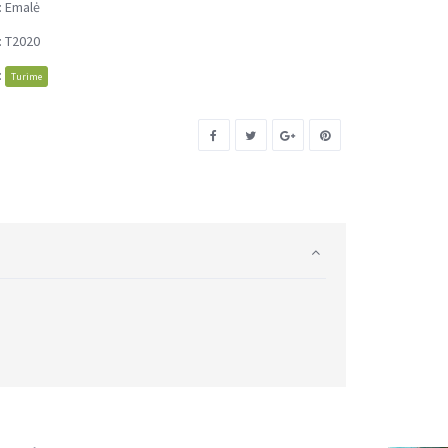
:
Emalė
:
T2020
:
Turime