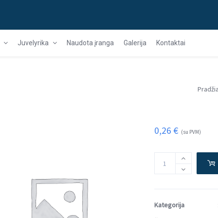
Juvelyrika
Naudota įranga
Galerija
Kontaktai
Pradži
0,26
€
(su PVM)
Kategorija