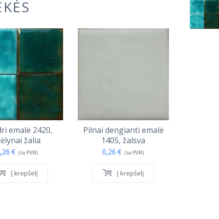
EKĖS
dri emalė 2420,
Pilnai dengianti emalė
Pilnai d
ėlynai žalia
1405, žalsva
166
,26
€
0,26
€
0,
(su PVM)
(su PVM)
Į krepšelį
Į krepšelį