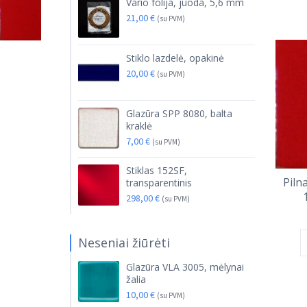
Vario folija, juoda, 5,6 mm
21,00
€
(su PVM)
Stiklo lazdelė, opakinė
20,00
€
(su PVM)
Glazūra SPP 8080, balta
kraklė
7,00
€
(su PVM)
Stiklas 152SF,
Piln
transparentinis
298,00
€
(su PVM)
Neseniai žiūrėti
Glazūra VLA 3005, mėlynai
žalia
10,00
€
(su PVM)