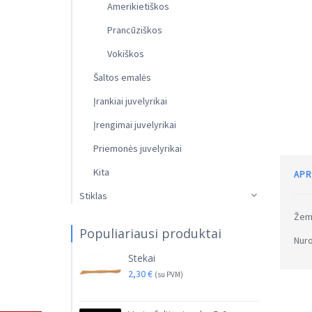
Amerikietiškos
Prancūziškos
Vokiškos
Šaltos emalės
Įrankiai juvelyrikai
Įrengimai juvelyrikai
Priemonės juvelyrikai
Kita
APR
Stiklas
Žemo
Populiariausi produktai
Nuro
Stekai
2,30
€
(su PVM)