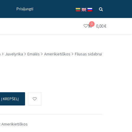
Prisijungti
0
0,00
€
a
Juvelyrika
Emalės
Amerikietiškos
Fliusas sidabrui
Į KREPŠELĮ
:
Amerikietiškos