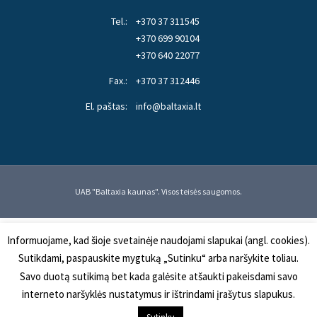
Tel.:
+370 37 311545
+370 699 90104
+370 640 22077
Fax.:
+370 37 312446
El. paštas:
info@baltaxia.lt
UAB "Baltaxia kaunas". Visos teisės saugomos.
Informuojame, kad šioje svetainėje naudojami slapukai (angl. cookies).
Sutikdami, paspauskite mygtuką „Sutinku“ arba naršykite toliau.
Savo duotą sutikimą bet kada galėsite atšaukti pakeisdami savo
interneto naršyklės nustatymus ir ištrindami įrašytus slapukus.