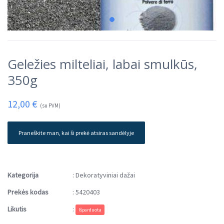
Geležies milteliai, labai smulkūs,
350g
12,00
€
(su PVM)
Praneškite man, kai ši prekė atsiras sandėlyje
Kategorija
:
Dekoratyviniai dažai
Prekės kodas
:
5420403
Likutis
:
Išparduota