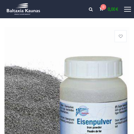
0
0,00
€