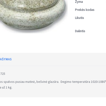
Žyma
Prekės kodas
Likutis
Dalintis
AŠYMAS
 725
os spalvos pusiau matinė, bešvinė glazūra. Degimo temperatūra 1020-1080°
a už 1 kg.