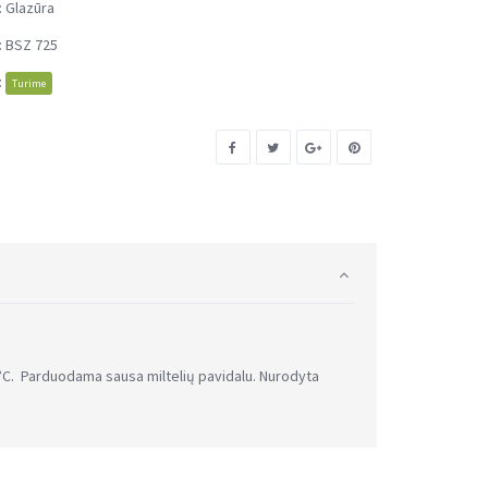
:
Glazūra
:
BSZ 725
:
Turime
C. Parduodama sausa miltelių pavidalu. Nurodyta