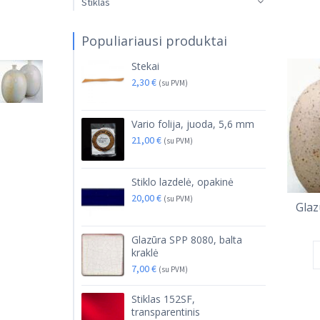
Stiklas
Populiariausi produktai
Stekai
2,30
€
(su PVM)
Vario folija, juoda, 5,6 mm
21,00
€
(su PVM)
Stiklo lazdelė, opakinė
20,00
€
(su PVM)
Glaz
Glazūra SPP 8080, balta
kraklė
7,00
€
(su PVM)
Stiklas 152SF,
transparentinis