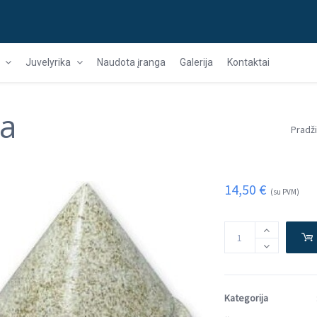
Juvelyrika
Naudota įranga
Galerija
Kontaktai
ta
Pradž
14,50
€
(su PVM)
Kategorija