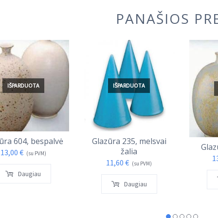
PANAŠIOS PR
IŠPARDUOTA
IŠPARDUOTA
ūra 604, bespalvė
Glazūra 235, melsvai
Glaz
žalia
13,00
€
(su PVM)
1
11,60
€
(su PVM)
Daugiau
Daugiau