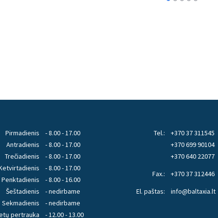
Pirmadienis
- 8.00 - 17.00
Tel.:
+370 37 311545
Antradienis
- 8.00 - 17.00
+370 699 90104
Trečiadienis
- 8.00 - 17.00
+370 640 22077
Ketvirtadienis
- 8.00 - 17.00
Fax.:
+370 37 312446
Penktadienis
- 8.00 - 16.00
Šeštadienis
- nedirbame
El. paštas:
info@baltaxia.lt
Sekmadienis
- nedirbame
etų pertrauka
- 12.00 - 13.00