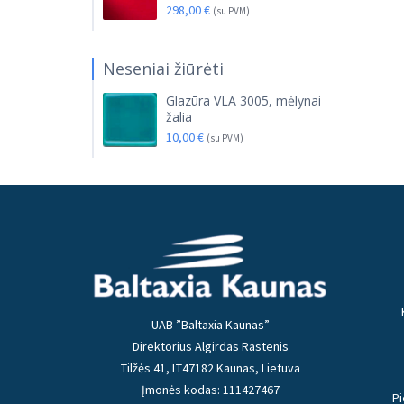
298,00
€
(su PVM)
Neseniai žiūrėti
Glazūra VLA 3005, mėlynai
žalia
10,00
€
(su PVM)
UAB ”Baltaxia Kaunas”
Direktorius Algirdas Rastenis
Tilžės 41, LT47182 Kaunas, Lietuva
Įmonės kodas: 111427467
Pi