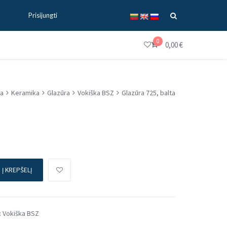
Prisijungti
0
0,00
€
ia
Keramika
Glazūra
Vokiška BSZ
Glazūra 725, balta
Į KREPŠELĮ
:
Vokiška BSZ