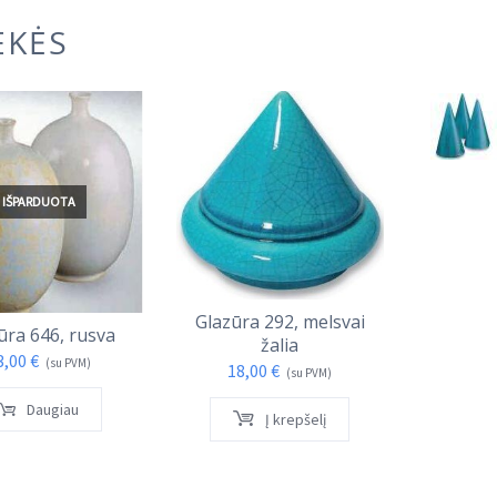
EKĖS
I
IŠPARDUOTA
Glazūra 292, melsvai
Glazūr
ūra 646, rusva
žalia
13,
3,00
€
(su PVM)
18,00
€
(su PVM)
Daugiau
Į krepšelį