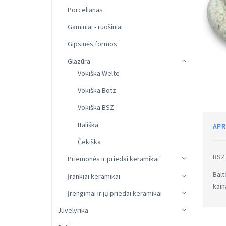
Porcelianas
Gaminiai - ruošiniai
Gipsinės formos
Glazūra
Vokiška Welte
Vokiška Botz
Vokiška BSZ
Itališka
APR
Čekiška
BSZ
Priemonės ir priedai keramikai
Balt
Įrankiai keramikai
kain
Įrengimai ir jų priedai keramikai
Juvelyrika