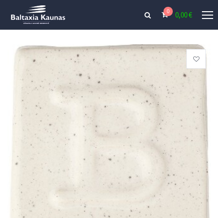
0
0,00
€