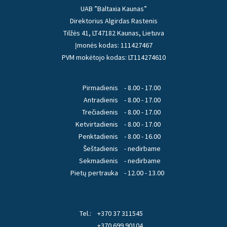
UAB ”Baltaxia Kaunas”
Direktorius Algirdas Rastenis
Tilžės 41, LT47182 Kaunas, Lietuva
Įmonės kodas: 111427467
PVM mokėtojo kodas: LT114274610
Pirmadienis
- 8.00 - 17.00
Antradienis
- 8.00 - 17.00
Trečiadienis
- 8.00 - 17.00
Ketvirtadienis
- 8.00 - 17.00
Penktadienis
- 8.00 - 16.00
Šeštadienis
- nedirbame
Sekmadienis
- nedirbame
Pietų pertrauka
- 12.00 - 13.00
Tel.:
+370 37 311545
+370 699 90104