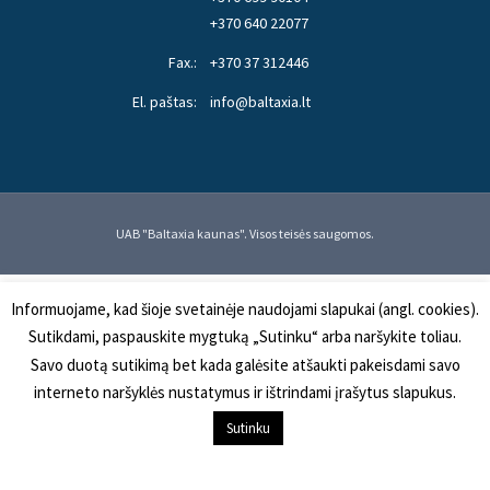
+370 640 22077
Fax.:
+370 37 312446
El. paštas:
info@baltaxia.lt
UAB "Baltaxia kaunas". Visos teisės saugomos.
Informuojame, kad šioje svetainėje naudojami slapukai (angl. cookies).
Sutikdami, paspauskite mygtuką „Sutinku“ arba naršykite toliau.
Savo duotą sutikimą bet kada galėsite atšaukti pakeisdami savo
interneto naršyklės nustatymus ir ištrindami įrašytus slapukus.
Į KREPŠELĮ
Sutinku