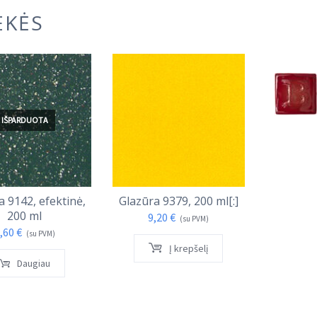
EKĖS
IŠPARDUOTA
a 9142, efektinė,
Glazūra 9379, 200 ml[:]
Glazūra
200 ml
9,20
€
9,
(su PVM)
,60
€
(su PVM)
Į krepšelį
Daugiau