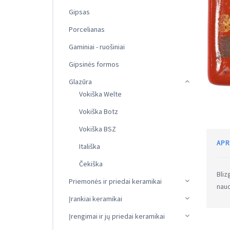
Gipsas
Porcelianas
Gaminiai - ruošiniai
Gipsinės formos
Glazūra
Vokiška Welte
Vokiška Botz
Vokiška BSZ
APR
Itališka
Čekiška
Bliz
Priemonės ir priedai keramikai
naud
Įrankiai keramikai
Įrengimai ir jų priedai keramikai