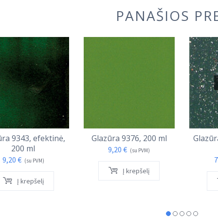
PANAŠIOS PR
ra 9343, efektinė,
Glazūra 9376, 200 ml
Glazūr
200 ml
9,20
€
(su PVM)
9,20
€
7
(su PVM)
Į krepšelį
Į krepšelį