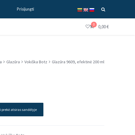
Prisijungti
0
0,00
€
a
Glazūra
Vokiška Botz
Glazūra 9609, efektinė 200 ml
i prekė atsiras sandėlyje