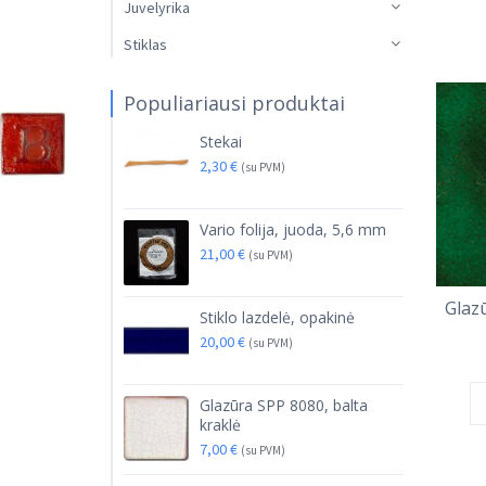
Juvelyrika
Stiklas
Populiariausi produktai
Stekai
2,30
€
(su PVM)
Vario folija, juoda, 5,6 mm
21,00
€
(su PVM)
Glazū
Stiklo lazdelė, opakinė
20,00
€
(su PVM)
Glazūra SPP 8080, balta
kraklė
7,00
€
(su PVM)