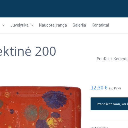
Juvelyrika
Naudota įranga
Galerija
Kontaktai
ektinė 200
Pradžia
Keramik
12,30
€
(su PVM)
Praneškite man, kai š