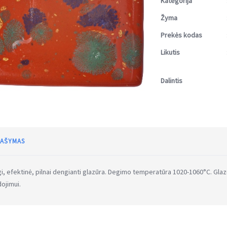
Kategorija
Žyma
Prekės kodas
Likutis
Dalintis
AŠYMAS
gi, efektinė, pilnai dengianti glazūra. Degimo temperatūra 1020-1060°C. Gl
ojimui.