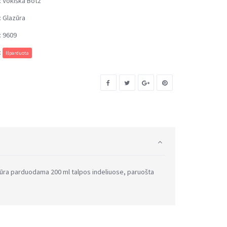
:
Vokiška Botz
:
Glazūra
:
9609
:
Išparduota
azūra parduodama 200 ml talpos indeliuose, paruošta