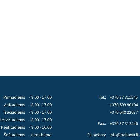
Pirmadienis
- 8.00 - 17.00
Tel.:
+370 37 311545
Antradienis
- 8.00 - 17.00
+370 699 90104
Trečiadienis
- 8.00 - 17.00
+370 640 22077
Ketvirtadienis
- 8.00 - 17.00
Fax.:
+370 37 312446
Penktadienis
- 8.00 - 16.00
Šeštadienis
- nedirbame
El. paštas:
info@baltaxia.lt