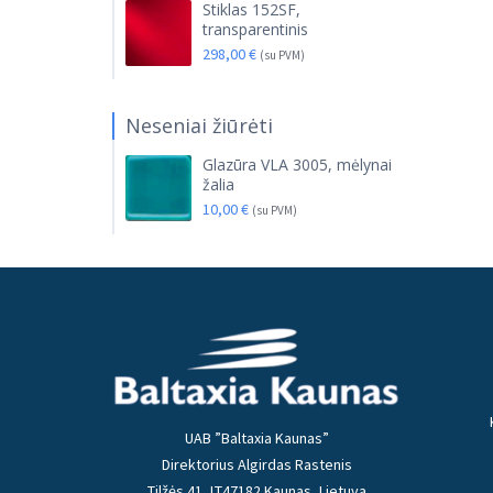
Stiklas 152SF,
transparentinis
298,00
€
(su PVM)
Neseniai žiūrėti
Glazūra VLA 3005, mėlynai
žalia
10,00
€
(su PVM)
UAB ”Baltaxia Kaunas”
Direktorius Algirdas Rastenis
Tilžės 41, LT47182 Kaunas, Lietuva