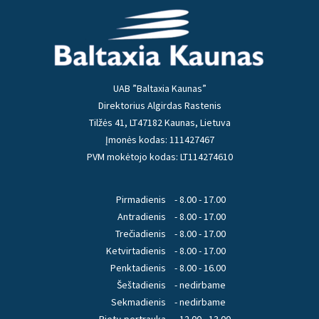
UAB ”Baltaxia Kaunas”
Direktorius Algirdas Rastenis
Tilžės 41, LT47182 Kaunas, Lietuva
Įmonės kodas: 111427467
PVM mokėtojo kodas: LT114274610
Pirmadienis
- 8.00 - 17.00
Antradienis
- 8.00 - 17.00
Trečiadienis
- 8.00 - 17.00
Ketvirtadienis
- 8.00 - 17.00
Penktadienis
- 8.00 - 16.00
Šeštadienis
- nedirbame
Sekmadienis
- nedirbame
Pietų pertrauka
- 12.00 - 13.00