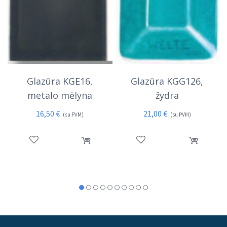
Glazūra KGE16,
Glazūra KGG126,
metalo mėlyna
žydra
16,50
€
21,00
€
(su PVM)
(su PVM)