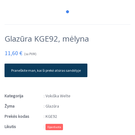
Glazūra KGE92, mėlyna
11,60
€
(su PVM)
Praneškite man, kai ši prekė atsiras sandėlyje
Kategorija
:
Vokiška Welte
Žyma
:
Glazūra
Prekės kodas
:
KGE92
Likutis
:
Išparduota