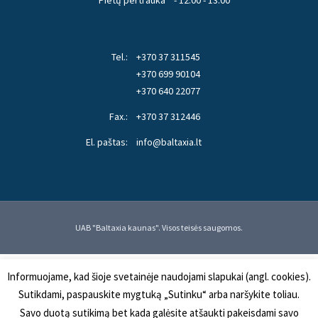
Tel.:
+370 37 311545
+370 699 90104
+370 640 22077
Fax.:
+370 37 312446
El. paštas:
info@baltaxia.lt
UAB "Baltaxia kaunas". Visos teisės saugomos.
Informuojame, kad šioje svetainėje naudojami slapukai (angl. cookies).
Sutikdami, paspauskite mygtuką „Sutinku“ arba naršykite toliau.
Savo duotą sutikimą bet kada galėsite atšaukti pakeisdami savo