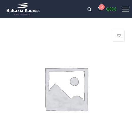
0
0,00
€