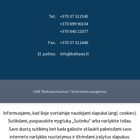
Tel.:
+370 37 311545
+370 699 90104
+370 640 22077
Fax.:
+370 37 312446
El. paštas:
info@baltaxia.lt
UAB "Baltaxia kaunas". Visos teisės saugomos.
Informuojame, kad šioje svetainėje naudojami slapukai (angl. cookies).
Sutikdami, paspauskite mygtuką „Sutinku“ arba naršykite toliau.
Savo duotą sutikimą bet kada galėsite atšaukti pakeisdami savo
interneto naršyklės nustatymus ir ištrindami įrašytus slapukus.