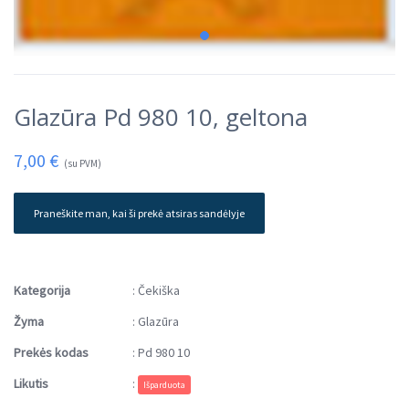
Glazūra Pd 980 10, geltona
7,00
€
(su PVM)
Praneškite man, kai ši prekė atsiras sandėlyje
Kategorija
:
Čekiška
Žyma
:
Glazūra
Prekės kodas
:
Pd 980 10
Likutis
:
Išparduota