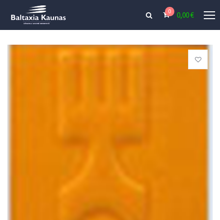
0
0,00
€