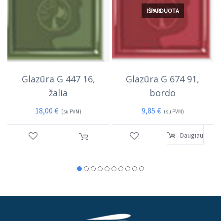
IŠPARDUOTA
Glazūra G 447 16,
Glazūra G 674 91,
žalia
bordo
18,00
€
9,85
€
(su PVM)
(su PVM)
Daugiau