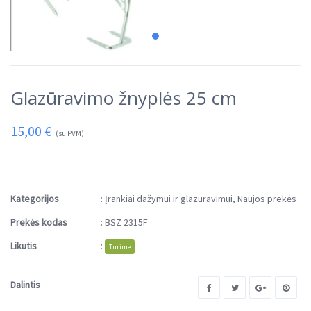
Glazūravimo žnyplės 25 cm
15,00
€
(su PVM)
Kategorijos
:
Įrankiai dažymui ir glazūravimui
,
Naujos prekės
Prekės kodas
:
BSZ 2315F
Likutis
:
Turime
Dalintis