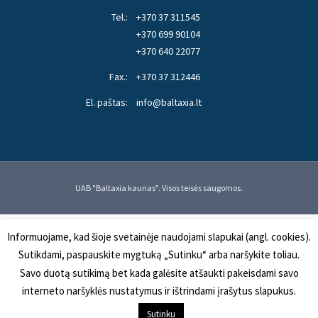
Tel.:
+370 37 311545
+370 699 90104
+370 640 22077
Fax.:
+370 37 312446
El. paštas:
info@baltaxia.lt
UAB "Baltaxia kaunas". Visos teisės saugomos.
Informuojame, kad šioje svetainėje naudojami slapukai (angl. cookies).
Sutikdami, paspauskite mygtuką „Sutinku“ arba naršykite toliau.
Savo duotą sutikimą bet kada galėsite atšaukti pakeisdami savo
interneto naršyklės nustatymus ir ištrindami įrašytus slapukus.
Į KREPŠELĮ
Sutinku