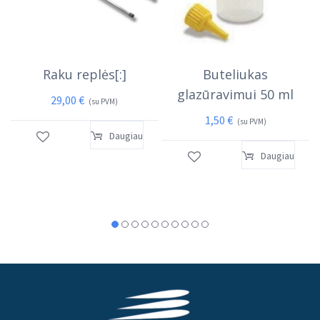
Raku replės[:]
Buteliukas
glazūravimui 50 ml
29,00
€
(su PVM)
1,50
€
(su PVM)
Daugiau
Daugiau