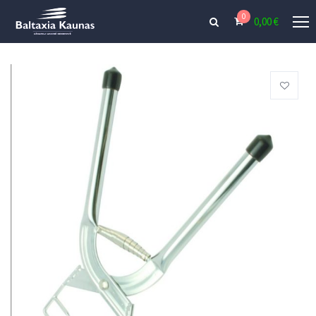
0
0,00
€