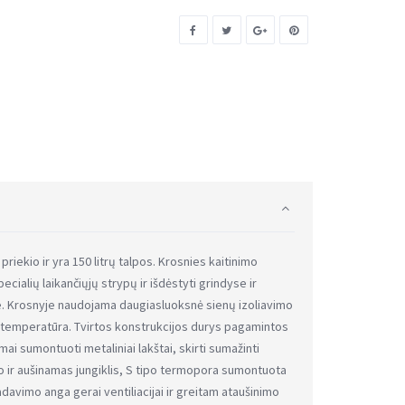
iekio ir yra 150 litrų talpos. Krosnies kaitinimo
cialių laikančiųjų strypų ir išdėstyti grindyse ir
te. Krosnyje naudojama daugiasluoksnė sienų izoliavimo
 temperatūra. Tvirtos konstrukcijos durys pagamintos
mai sumontuoti metaliniai lakštai, skirti sumažinti
o ir aušinamas jungiklis, S tipo termopora sumontuota
vimo anga gerai ventiliacijai ir greitam ataušinimo