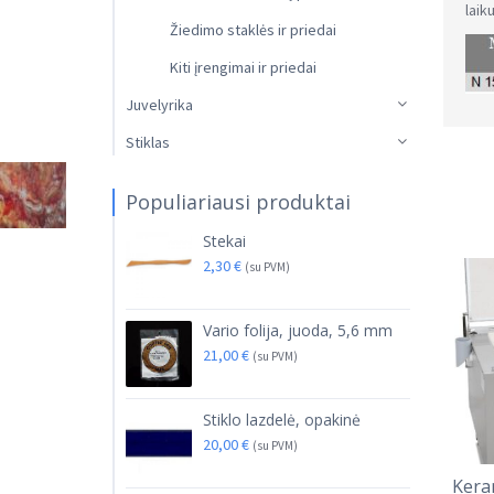
laik
Žiedimo staklės ir priedai
Kiti įrengimai ir priedai
Juvelyrika
Stiklas
Populiariausi produktai
Stekai
2,30
€
(su PVM)
Vario folija, juoda, 5,6 mm
21,00
€
(su PVM)
Stiklo lazdelė, opakinė
20,00
€
(su PVM)
Kera