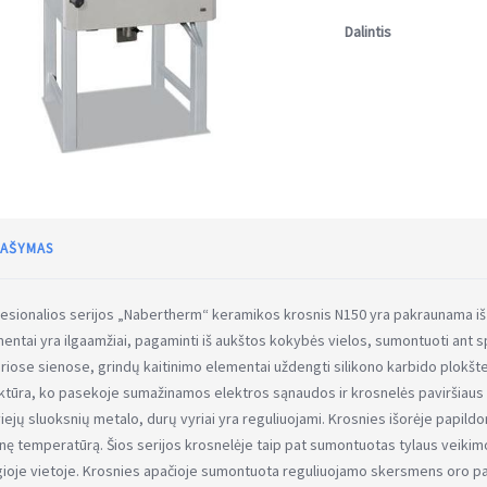
Dalintis
AŠYMAS
esionalios serijos „Nabertherm“ keramikos krosnis N150 yra pakraunama iš pr
entai yra ilgaamžiai, pagaminti iš aukštos kokybės vielos, sumontuoti ant spe
riose sienose, grindų kaitinimo elementai uždengti silikono karbido plokš
ktūra, ko pasekoje sumažinamos elektros sąnaudos ir krosnelės paviršiaus
viejų sluoksnių metalo, durų vyriai yra reguliuojami. Krosnies išorėje papildo
inę temperatūrą. Šios serijos krosnelėje taip pat sumontuotas tylaus veikim
ioje vietoje. Krosnies apačioje sumontuota reguliuojamo skersmens oro pada