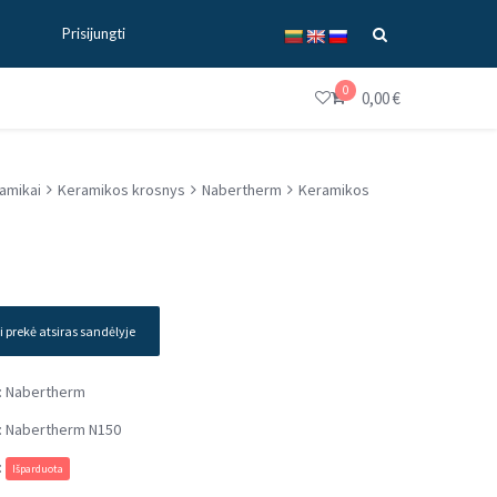
Prisijungti
0
0,00
€
ramikai
Keramikos krosnys
Nabertherm
Keramikos
i prekė atsiras sandėlyje
:
Nabertherm
:
Nabertherm N150
:
Išparduota