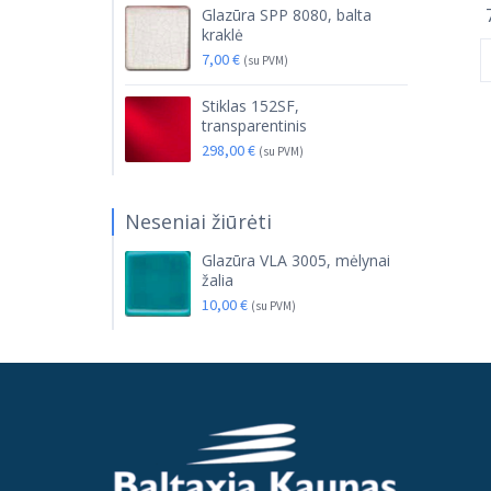
Glazūra SPP 8080, balta
kraklė
7,00
€
(su PVM)
Stiklas 152SF,
transparentinis
298,00
€
(su PVM)
Neseniai žiūrėti
Glazūra VLA 3005, mėlynai
žalia
10,00
€
(su PVM)