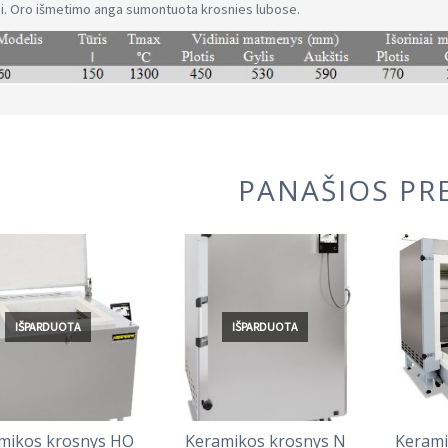
ui. Oro išmetimo anga sumontuota krosnies lubose.
PANAŠIOS PR
IŠPARDUOTA
IŠPARDUOTA
mikos krosnys HO
Keramikos krosnys N
Kerami