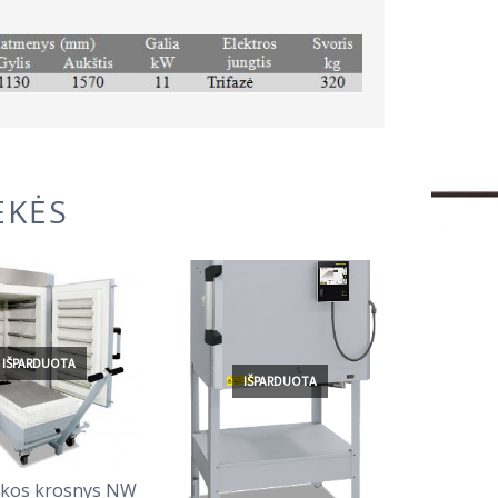
EKĖS
IŠPARDUOTA
I
IŠPARDUOTA
kos krosnys NW
Kerami