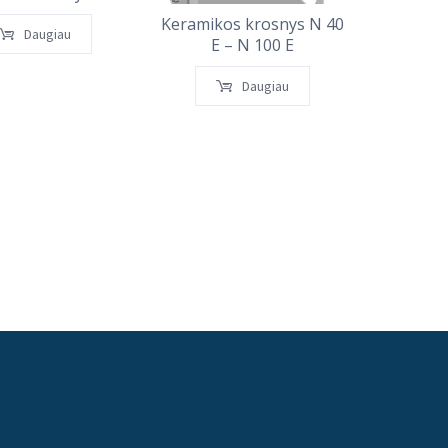
140 L
Keramikos krosnys N 40
Daugiau
E – N 100 E
Daugiau