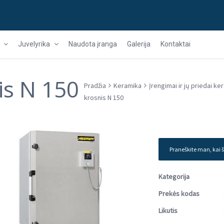
Juvelyrika
Naudota įranga
Galerija
Kontaktai
is N 150
Pradžia
Keramika
Įrengimai ir jų priedai ke
krosnis N 150
Praneškite man, kai š
Kategorija
Prekės kodas
Likutis