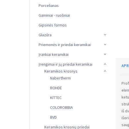
Porcelianas
Gaminiai - ruošiniai
Gipsinės formos
Glazūra
Priemonės ir priedai keramikai
Įrankiai keramikai
Įrengimai ir jų priedai keramikai
APR
Keramikos krosnys
Nabertherm
Prof
ROHDE
elem
ketu
KITTEC
stru
COLOROBBIA
iš d
BVD
išor
saug
Keramikos krosnių priedai