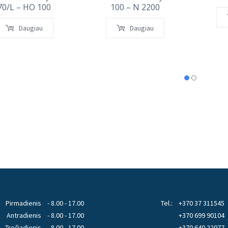
70/L – HO 100
100 – N 2200
Daugiau
Daugiau
Pirmadienis
- 8.00 - 17.00
Tel.:
+370 37 311545
Antradienis
- 8.00 - 17.00
+370 699 90104
Trečiadienis
- 8.00 - 17.00
+370 640 22077