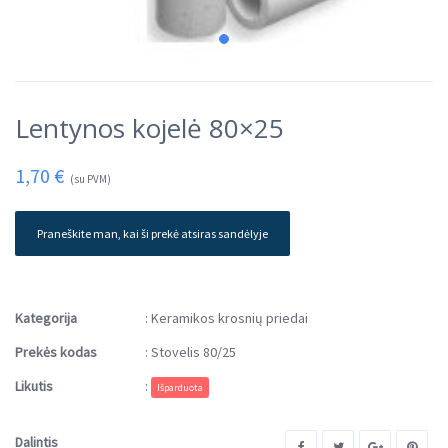
Lentynos kojelė 80×25
1,70
€
(su PVM)
Praneškite man, kai ši prekė atsiras sandėlyje
Kategorija
:
Keramikos krosnių priedai
Prekės kodas
:
Stovelis 80/25
Likutis
:
Išparduota
Dalintis