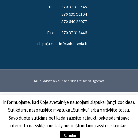
Tel.:
+370 37 311545
+370 699 90104
+370 640 22077
Fax.:
+370 37 312446
El. paštas:
info@baltaxia.lt
UAB "Baltaxia kaunas". Visos teisės saugomos.
Informuojame, kad šioje svetainėje naudojami slapukai (angl. cookies).
Sutikdami, paspauskite mygtuką „Sutinku“ arba naršykite toliau.
Savo duotą sutikimą bet kada galėsite atšaukti pakeisdami savo
interneto naršyklės nustatymus ir ištrindami įrašytus slapukus.
Sutinku