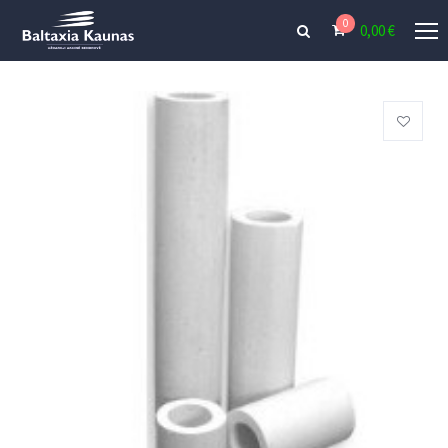
0
0,00
€