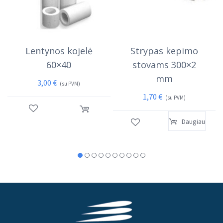
Lentynos kojelė
Strypas kepimo
60×40
stovams 300×2
mm
3,00
€
(su PVM)
1,70
€
(su PVM)
Daugiau