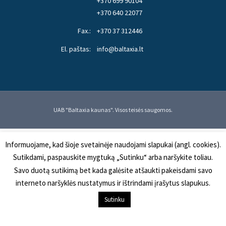
+370 699 90104
+370 640 22077
Fax.:
+370 37 312446
El. paštas:
info@baltaxia.lt
UAB "Baltaxia kaunas". Visos teisės saugomos.
Informuojame, kad šioje svetainėje naudojami slapukai (angl. cookies).
Sutikdami, paspauskite mygtuką „Sutinku“ arba naršykite toliau.
Savo duotą sutikimą bet kada galėsite atšaukti pakeisdami savo
interneto naršyklės nustatymus ir ištrindami įrašytus slapukus.
Į KREPŠELĮ
Sutinku