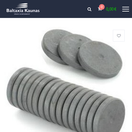
0
0,00
€