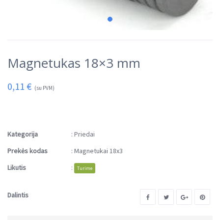
Magnetukas 18×3 mm
0,11
€
(su PVM)
Kategorija
:
Priedai
Prekės kodas
:
Magnetukai 18x3
Likutis
:
Turime
Dalintis