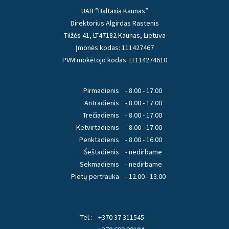
UAB ”Baltaxia Kaunas”
Direktorius Algirdas Rastenis
Tilžės 41, LT47182 Kaunas, Lietuva
Įmonės kodas: 111427467
PVM mokėtojo kodas: LT114274610
Pirmadienis
- 8.00 - 17.00
Antradienis
- 8.00 - 17.00
Trečiadienis
- 8.00 - 17.00
Ketvirtadienis
- 8.00 - 17.00
Penktadienis
- 8.00 - 16.00
Šeštadienis
- nedirbame
Sekmadienis
- nedirbame
Pietų pertrauka
- 12.00 - 13.00
Tel.:
+370 37 311545