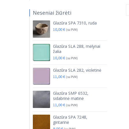
Neseniai žiūrėti
Glazūra SPA 7310, ruda
10,00
€
(su PVM)
Glazūra SLA 288, mėlynai
žalia
10,00
€
(su PVM)
Glazūra SLA 282, violetinė
11,00
€
(su PVM)
Glazūra SMP 6532,
sidabrinė matinė
11,00
€
(su PVM)
Glazūra SPA 7248,
gintarinė
9,00
€