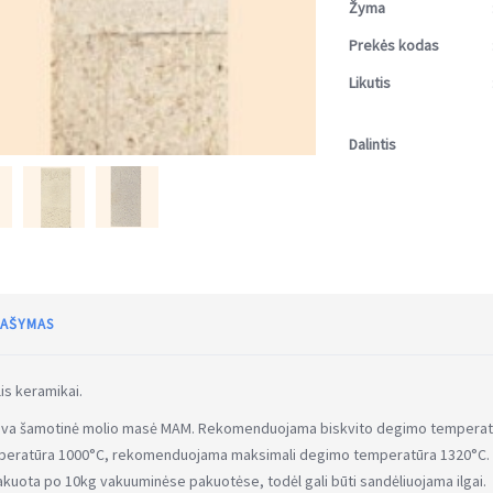
Žyma
Prekės kodas
Likutis
Dalintis
AŠYMAS
is keramikai.
sva šamotinė molio masė MAM. Rekomenduojama biskvito degimo temperat
eratūra 1000°C, rekomenduojama maksimali degimo temperatūra 1320°C. Š
kuota po 10kg vakuuminėse pakuotėse, todėl gali būti sandėliuojama ilgai.