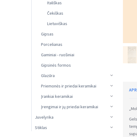
Itališkas
Čekiškas
Lietuviškas
Gipsas
Porcelianas
Gaminiai - ruošiniai
Gipsinės formos
Glazūra
Priemonės ir priedai keramikai
APR
Įrankiai keramikai
Įrengimai ir jų priedai keramikai
„Mol
Juvelyrika
Gel
temp
Stiklas
supa