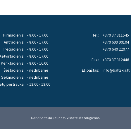
Pirmadienis
- 8.00 - 17.00
Tel.:
+370 37 311545
Antradienis
- 8.00 - 17.00
+370 699 90104
Trečiadienis
- 8.00 - 17.00
+370 640 22077
Ketvirtadienis
- 8.00 - 17.00
Fax.:
+370 37 312446
Penktadienis
- 8.00 - 16.00
Šeštadienis
- nedirbame
El. paštas:
info@baltaxia.lt
Sekmadienis
- nedirbame
etų pertrauka
- 12.00 - 13.00
UAB "Baltaxia kaunas". Visos teisės saugomos.