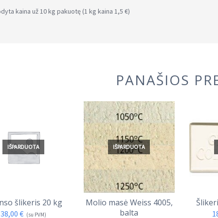
dyta kaina už 10 kg pakuotę (1 kg kaina 1,5 €)
PANAŠIOS PR
IŠPARDUOTA
IŠPARDUOTA
nso šlikeris 20 kg
Molio masė Weiss 4005,
Šliker
balta
38,00
€
1
(su PVM)