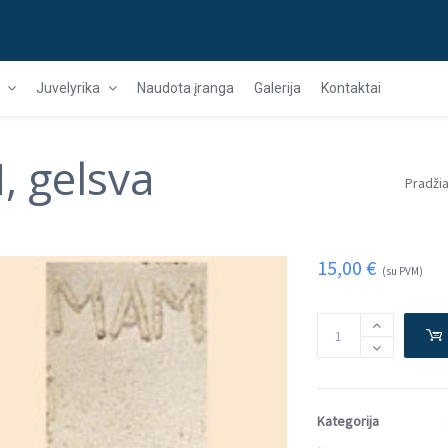
Juvelyrika
Naudota įranga
Galerija
Kontaktai
 gelsva
Pradži
15,00
€
(su PVM)
Kategorija