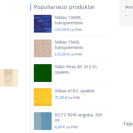
Populiariausi produktai
Nuro
„
Stiklas 136RR,
transparentinis
235,00
€
(su PVM)
Stiklas 156M,
transparentinis
135,00
€
(su PVM)
Stiklo fritas BF 413-51,
opalinis
Stiklas A167, opalinis
75,00
€
(su PVM)
BOTZ 9045 angoba, 200
ml
Faja
6,60
€
(su PVM)