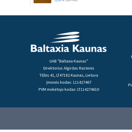
(su PVM)
UAB ”Baltaxia Kaunas”
Direktorius Algirdas Rastenis
Tilžės 41, LT47182 Kaunas, Lietuva
Įmonės kodas: 111427467
Pi
PVM mokėtojo kodas: LT114274610