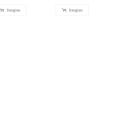
12,
Daugiau
Daugiau