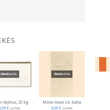
EKĖS
IŠPARDUOTA
IŠPARDUOTA
is liejimui, 25 kg
Molio masė LA, balta
Molio ma
8,00
€
0,00
€
(su PVM)
(su PVM)