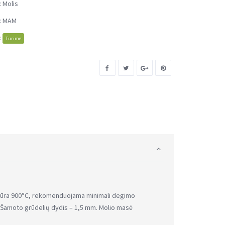
:
Molis
:
MAM
:
Turime
ūra 900°C, rekomenduojama minimali degimo
amoto grūdelių dydis – 1,5 mm. Molio masė