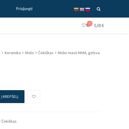
Prisijungti
0
0,00
€
a
Keramika
Molis
Čekiškas
Molio masė MAM, gelsva
Į KREPŠELĮ
:
Čekiškas