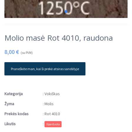
Molio masė Rot 4010, raudona
8,00
€
(su PVM)
Praneškite man, kai ši prekė atsiras sandėlyje
Kategorija
:
Vokiškas
Žyma
:
Molis
Prekės kodas
:
Rot 4010
Likutis
:
Išparduota