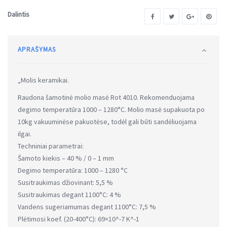
Dalintis
APRAŠYMAS
„Molis keramikai.
Raudona šamotinė molio masė Rot 4010. Rekomenduojama
degimo temperatūra 1000 – 1280°C. Molio masė supakuota po
10kg vakuuminėse pakuotėse, todėl gali būti sandėliuojama
ilgai.
Techniniai parametrai:
Šamoto kiekis – 40 % / 0 – 1 mm
Degimo temperatūra: 1000 – 1280 °C
Susitraukimas džiovinant: 5,5 %
Susitraukimas degant 1100°C: 4 %
Vandens sugeriamumas degant 1100°C: 7,5 %
Plėtimosi koef. (20-400°C): 69×10^-7 K^-1