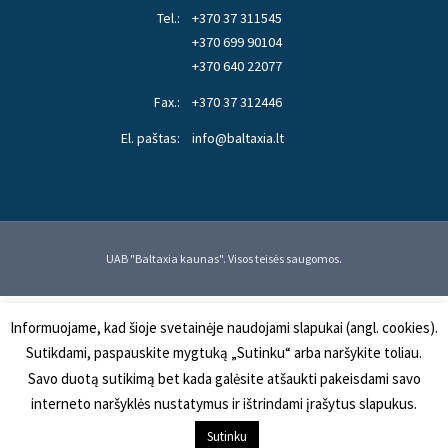
Tel.:
+370 37 311545
+370 699 90104
+370 640 22077
Fax.:
+370 37 312446
El. paštas:
info@baltaxia.lt
UAB "Baltaxia kaunas". Visos teisės saugomos.
Informuojame, kad šioje svetainėje naudojami slapukai (angl. cookies).
Sutikdami, paspauskite mygtuką „Sutinku“ arba naršykite toliau.
Savo duotą sutikimą bet kada galėsite atšaukti pakeisdami savo
interneto naršyklės nustatymus ir ištrindami įrašytus slapukus.
Sutinku