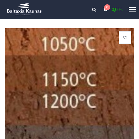
0
0,00
€