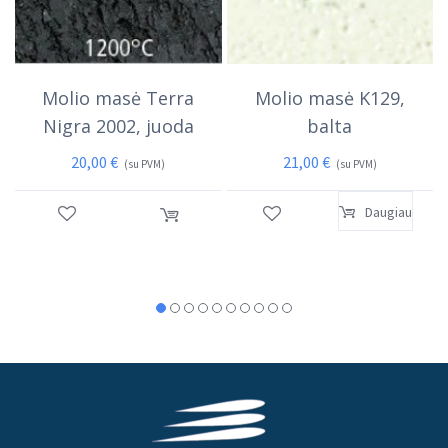
Molio masė Terra
Molio masė K129,
Nigra 2002, juoda
balta
20,00
€
21,00
€
(su PVM)
(su PVM)
Daugiau