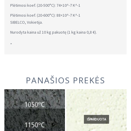
Plėtimosi koef. (20-500°C): 74×10^-7 K^-1
Plėtimosi koef. (20-600°C): 88×10^-7 K^-1
SIBELCO, Vokietija.
Nurodyta kaina už 10 kg pakuotę (1 kg kaina 0,8 €).
„
PANAŠIOS PREKĖS
IŠPARDUOTA