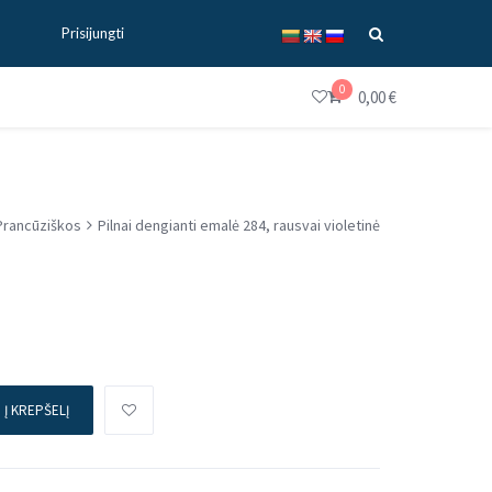
Prisijungti
0
0,00
€
Prancūziškos
Pilnai dengianti emalė 284, rausvai violetinė
Į KREPŠELĮ