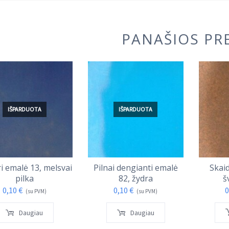
PANAŠIOS PR
IŠPARDUOTA
IŠPARDUOTA
i emalė 13, melsvai
Pilnai dengianti emalė
Skai
pilka
82, žydra
š
0,10
€
0,10
€
0
(su PVM)
(su PVM)
Daugiau
Daugiau