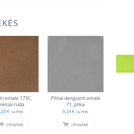
EKĖS
I
dri emalė 173C,
Pilnai dengianti emalė
Skaidri e
viesiai ruda
71, pilka
0,
,10
€
0,14
€
(su PVM)
(su PVM)
Į krepšelį
Į krepšelį