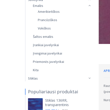
Emalės
Amerikietiškos
Prancūziškos
Vokiškos
Šaltos emalės
Įrankiai juvelyrikai
Įrengimai juvelyrikai
Priemonės juvelyrikai
Kita
APR
Stiklas
Raus
Populiariausi produktai
(pow
Nuro
Stiklas 136RR,
transparentinis