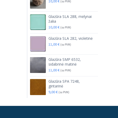
10,00
€
(su PVM)
Glazūra SLA 288, mėlynai
žalia
10,00
€
(su PVM)
Glazūra SLA 282, violetinė
11,00
€
(su PVM)
Glazūra SMP 6532,
sidabrinė matinė
11,00
€
(su PVM)
Glazūra SPA 7248,
gintarinė
9,00
€
(su PVM)