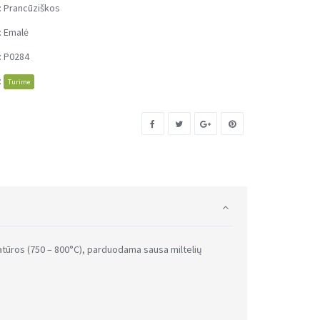
:
Prancūziškos
:
Emalė
:
P0284
:
Turime
atūros (750 – 800°C), parduodama sausa miltelių