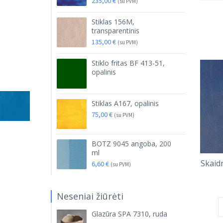
235,00
€
(su PVM)
Stiklas 156M,
transparentinis
135,00
€
(su PVM)
Stiklo fritas BF 413-51,
opalinis
Stiklas A167, opalinis
75,00
€
(su PVM)
BOTZ 9045 angoba, 200
ml
Skaidr
6,60
€
(su PVM)
Neseniai žiūrėti
Glazūra SPA 7310, ruda