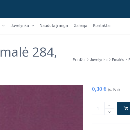
Juvelyrika
Naudota įranga
Galerija
Kontaktai
emalė 284,
Pradžia
Juvelyrika
Emalės
0,30
€
(su PVM)