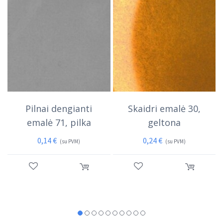
Pilnai dengianti
Skaidri emalė 30,
emalė 71, pilka
geltona
0,14
€
0,24
€
(su PVM)
(su PVM)