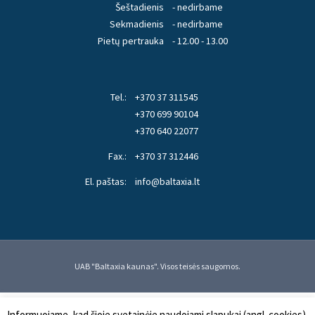
Šeštadienis
- nedirbame
Sekmadienis
- nedirbame
Pietų pertrauka
- 12.00 - 13.00
Tel.:
+370 37 311545
+370 699 90104
+370 640 22077
Fax.:
+370 37 312446
El. paštas:
info@baltaxia.lt
UAB "Baltaxia kaunas". Visos teisės saugomos.
Informuojame, kad šioje svetainėje naudojami slapukai (angl. cookies).