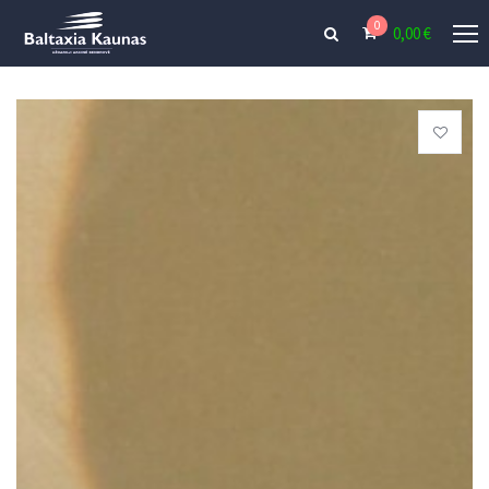
0
0,00
€