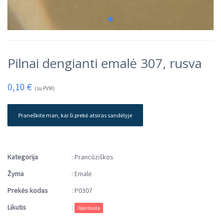
Pilnai dengianti emalė 307, rusva
0,10
€
(su PVM)
Praneškite man, kai ši prekė atsiras sandėlyje
Kategorija
:
Prancūziškos
Žyma
:
Emalė
Prekės kodas
:
P0307
Likutis
:
Išparduota