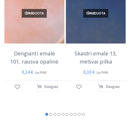
IŠPARDUOTA
IŠPARDUOTA
Dengianti emalė
Skaidri emalė 13,
101, rausva opalinė
melsvai pilka
0,14
€
0,10
€
(su PVM)
(su PVM)
Daugiau
Daugiau