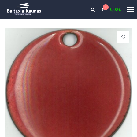
0
0,00
€