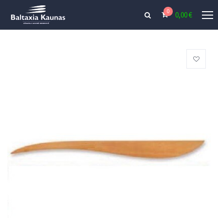
0
0,00
€