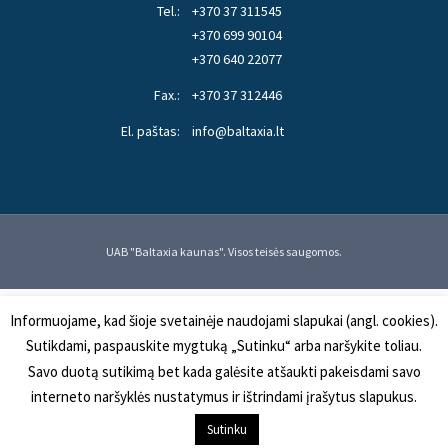
Tel.:
+370 37 311545
+370 699 90104
+370 640 22077
Fax.:
+370 37 312446
El. paštas:
info@baltaxia.lt
UAB "Baltaxia kaunas". Visos teisės saugomos.
Informuojame, kad šioje svetainėje naudojami slapukai (angl. cookies).
Sutikdami, paspauskite mygtuką „Sutinku“ arba naršykite toliau.
Savo duotą sutikimą bet kada galėsite atšaukti pakeisdami savo
interneto naršyklės nustatymus ir ištrindami įrašytus slapukus.
Į KREPŠELĮ
Sutinku