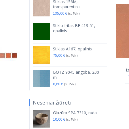
Stiklas 156M,
transparentinis
135,00
€
(su PVM)
Stiklo fritas BF 413-51,
opalinis
Stiklas A167, opalinis
75,00
€
(su PVM)
t
BOTZ 9045 angoba, 200
ml
6,60
€
(su PVM)
Neseniai žiūrėti
Glazūra SPA 7310, ruda
10,00
€
(su PVM)