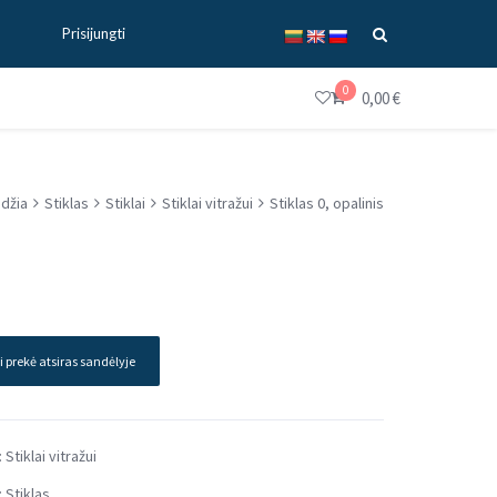
Prisijungti
0
0,00
€
džia
Stiklas
Stiklai
Stiklai vitražui
Stiklas 0, opalinis
i prekė atsiras sandėlyje
:
Stiklai vitražui
:
Stiklas