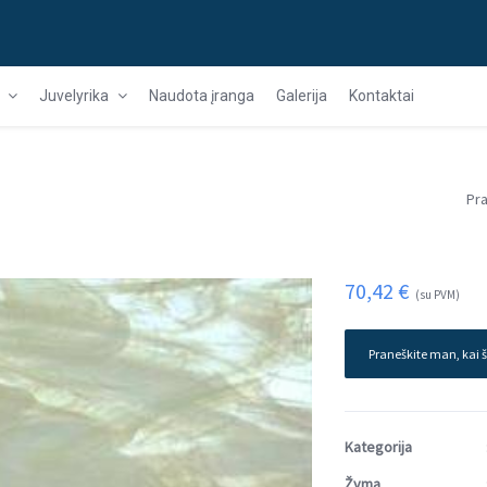
Juvelyrika
Naudota įranga
Galerija
Kontaktai
s
Pra
70,42
€
(su PVM)
Praneškite man, kai š
Kategorija
Žyma