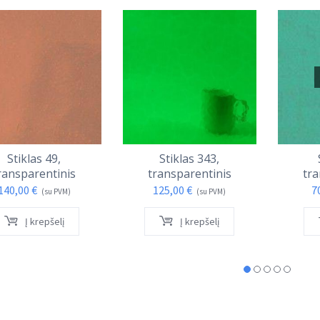
Stiklas 49,
Stiklas 343,
ransparentinis
transparentinis
tra
140,00
€
125,00
€
7
(su PVM)
(su PVM)
Į krepšelį
Į krepšelį