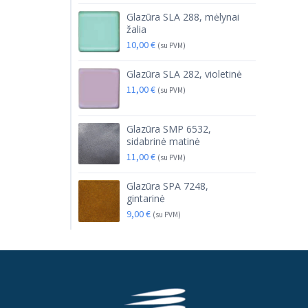
Glazūra SLA 288, mėlynai
žalia
10,00
€
(su PVM)
Glazūra SLA 282, violetinė
11,00
€
(su PVM)
Glazūra SMP 6532,
sidabrinė matinė
11,00
€
(su PVM)
Glazūra SPA 7248,
gintarinė
9,00
€
(su PVM)