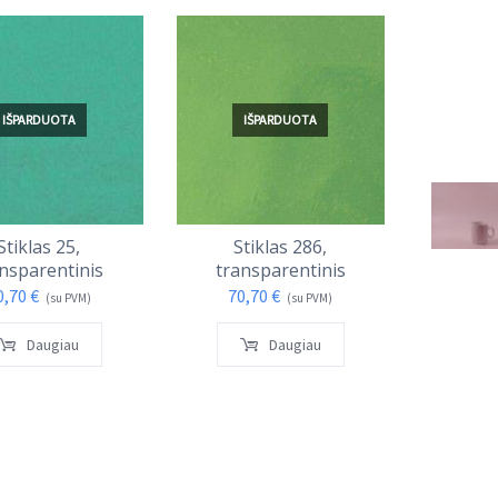
IŠPARDUOTA
IŠPARDUOTA
Stiklas 25,
Stiklas 286,
Sti
nsparentinis
transparentinis
tran
0,70
€
70,70
€
140
(su PVM)
(su PVM)
Daugiau
Daugiau