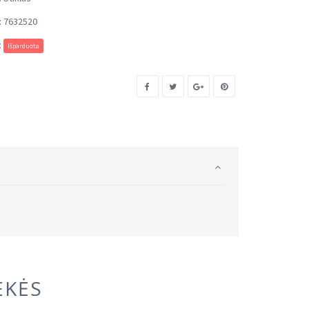
:
7632520
:
Išparduota
EKĖS