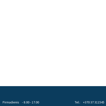
Pirmadienis
- 8.00 - 17.00
Tel.:
+370 37 311545