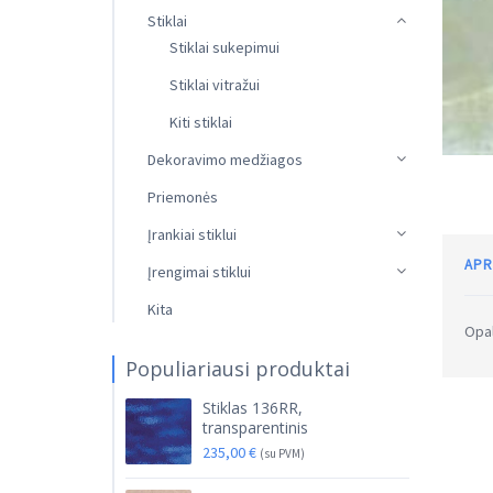
Stiklai
Stiklai sukepimui
Stiklai vitražui
Kiti stiklai
Dekoravimo medžiagos
Priemonės
Įrankiai stiklui
APR
Įrengimai stiklui
Kita
Opal
Populiariausi produktai
Stiklas 136RR,
transparentinis
235,00
€
(su PVM)