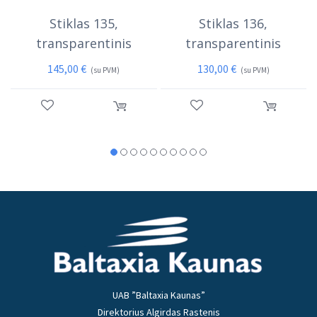
Stiklas 135,
Stiklas 136,
transparentinis
transparentinis
145,00
€
130,00
€
(su PVM)
(su PVM)
UAB ”Baltaxia Kaunas”
Direktorius Algirdas Rastenis