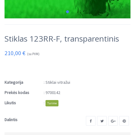
Stiklas 123RR-F, transparentinis
210,00
€
(su PVM)
Kategorija
:
Stiklai vitražui
Prekės kodas
:
9700142
Likutis
:
Turime
Dalintis