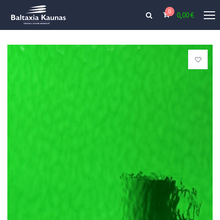
0
0,00
€