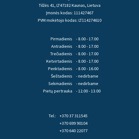
Tilžės 41, LT47182 Kaunas, Lietuva
Įmonės kodas: 111427467
PVM mokėtojo kodas: LT114274610
Pirmadienis
- 8.00 - 17.00
Antradienis
- 8.00 - 17.00
Trečiadienis
- 8.00 - 17.00
Ketvirtadienis
- 8.00 - 17.00
Penktadienis
- 8.00 - 16.00
Šeštadienis
- nedirbame
Sekmadienis
- nedirbame
Pietų pertrauka
- 12.00 - 13.00
Tel.:
+370 37 311545
+370 699 90104
+370 640 22077