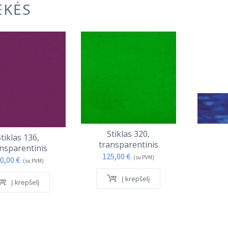
EKĖS
I
Stiklas 320,
tiklas 136,
St
transparentinis
nsparentinis
tran
125,00
€
(su PVM)
0,00
€
120
(su PVM)
Į krepšelį
Į krepšelį