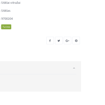
:
Stiklai vitražui
:
Stiklas
:
9700204
:
Turime