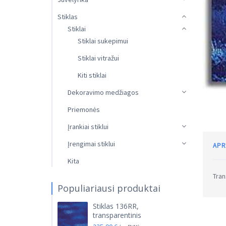
Stiklas
Stiklai
Stiklai sukepimui
Stiklai vitražui
Kiti stiklai
Dekoravimo medžiagos
Priemonės
Įrankiai stiklui
Įrengimai stiklui
APR
Kita
Tran
Populiariausi produktai
Stiklas 136RR,
transparentinis