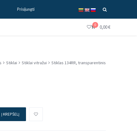
Prisijungti
0
0,00
€
s
Stiklai
Stiklai vitražui
Stiklas 134RR, transparentinis
Į KREPŠELĮ