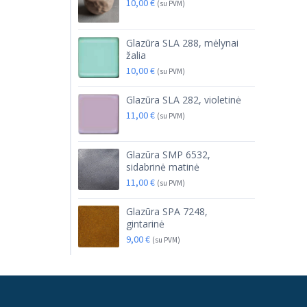
10,00
€
(su PVM)
Glazūra SLA 288, mėlynai
žalia
10,00
€
(su PVM)
Glazūra SLA 282, violetinė
11,00
€
(su PVM)
Glazūra SMP 6532,
sidabrinė matinė
11,00
€
(su PVM)
Glazūra SPA 7248,
gintarinė
9,00
€
(su PVM)