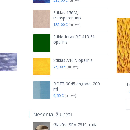
235,00
€
(su PVM)
Stiklas 156M,
transparentinis
135,00
€
(su PVM)
Stiklo fritas BF 413-51,
opalinis
Stiklas A167, opalinis
75,00
€
(su PVM)
BOTZ 9045 angoba, 200
t
ml
6,60
€
(su PVM)
Neseniai žiūrėti
Glazūra SPA 7310, ruda