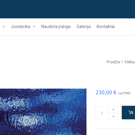
Juvelyrika
Naudota įranga
Galerija
Kontaktai
Pradžia
Stikla
230,00
€
(su PVM)