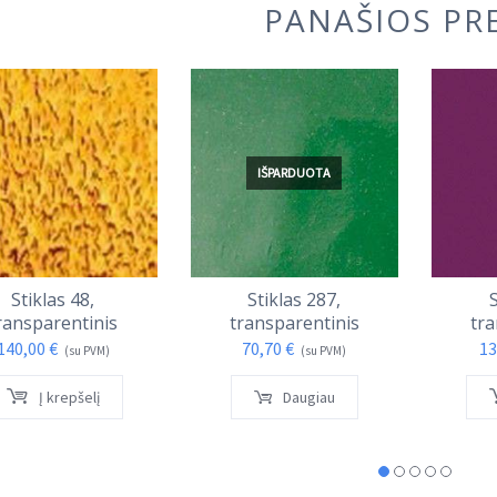
PANAŠIOS PR
IŠPARDUOTA
Stiklas 48,
Stiklas 287,
S
ransparentinis
transparentinis
tra
140,00
€
70,70
€
13
(su PVM)
(su PVM)
Į krepšelį
Daugiau