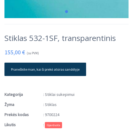
Stiklas 532-1SF, transparentinis
155,00
€
(su PVM)
Praneškite man, kai ši prekė atsiras sandėlyje
Kategorija
:
Stiklai sukepimui
Žyma
:
Stiklas
Prekės kodas
:
9700224
Likutis
:
Išparduota