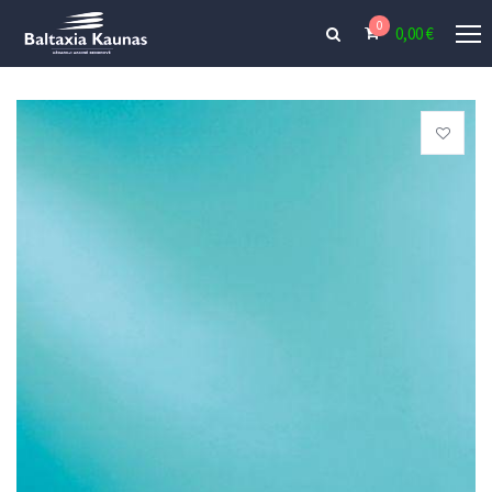
0
0,00
€