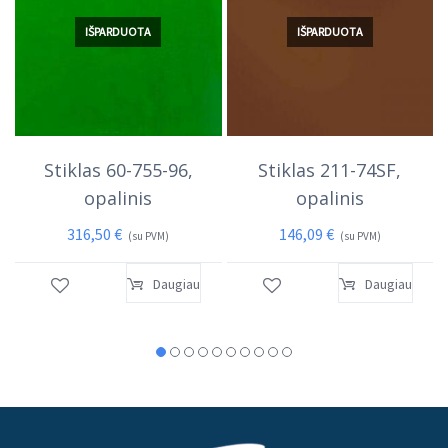
IŠPARDUOTA
IŠPARDUOTA
Stiklas 60-755-96,
Stiklas 211-74SF,
opalinis
opalinis
316,50
€
146,09
€
(su PVM)
(su PVM)
Daugiau
Daugiau