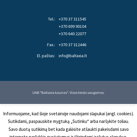
Tel.:
+370 37 311545
+370 699 90104
+370 640 22077
Fax.:
+370 37 312446
El. paštas:
info@baltaxia.lt
UAB "Baltaxia kaunas". Visos teisės saugomos.
Informuojame, kad šioje svetainėje naudojami slapukai (angl. cookies).
Sutikdami, paspauskite mygtuką „Sutinku“ arba naršykite toliau.
Savo duotą sutikimą bet kada galėsite atšaukti pakeisdami savo
interneto naršyklės nustatymus ir ištrindami įrašytus slapukus.