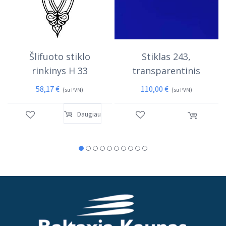
Šlifuoto stiklo
Stiklas 243,
rinkinys H 33
transparentinis
58,17
€
110,00
€
(su PVM)
(su PVM)
Daugiau