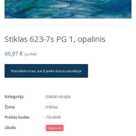
Stiklas 623-7s PG 1, opalinis
60,97
€
(su PVM)
Praneškite man, kai ši prekė atsiras sandėlyje
Kategorija
:
Stiklai vitražui
Žyma
:
Stiklas
Prekės kodas
:
7014500
Likutis
:
Išparduota