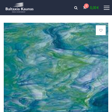
0
0,00
€