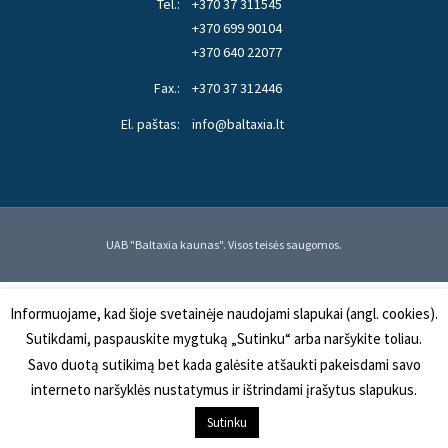
Tel.:
+370 37 311545
+370 699 90104
+370 640 22077
Fax.:
+370 37 312446
El. paštas:
info@baltaxia.lt
UAB "Baltaxia kaunas". Visos teisės saugomos.
Informuojame, kad šioje svetainėje naudojami slapukai (angl. cookies).
Sutikdami, paspauskite mygtuką „Sutinku“ arba naršykite toliau.
Savo duotą sutikimą bet kada galėsite atšaukti pakeisdami savo
interneto naršyklės nustatymus ir ištrindami įrašytus slapukus.
Sutinku