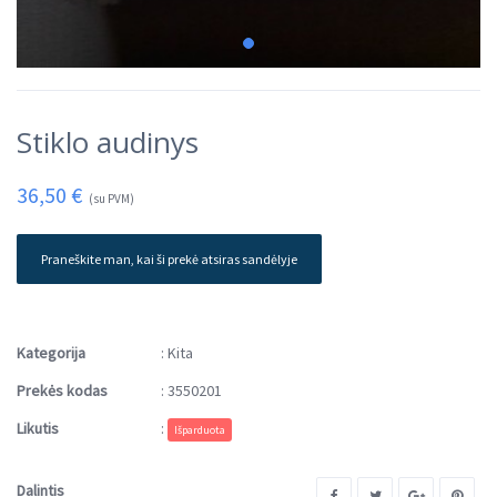
Stiklo audinys
36,50
€
(su PVM)
Praneškite man, kai ši prekė atsiras sandėlyje
Kategorija
:
Kita
Prekės kodas
:
3550201
Likutis
:
Išparduota
Dalintis