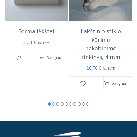
Forma lėkštei
Lakštinio stiklo
kūrinių
12,11
€
(su PVM)
pakabinimo
rinkinys, 4 mm
Daugiau
18,76
€
(su PVM)
Daugiau