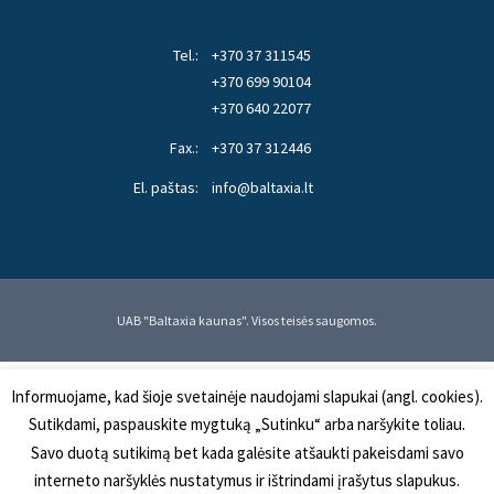
Tel.:
+370 37 311545
+370 699 90104
+370 640 22077
Fax.:
+370 37 312446
El. paštas:
info@baltaxia.lt
UAB "Baltaxia kaunas". Visos teisės saugomos.
Informuojame, kad šioje svetainėje naudojami slapukai (angl. cookies).
Sutikdami, paspauskite mygtuką „Sutinku“ arba naršykite toliau.
Savo duotą sutikimą bet kada galėsite atšaukti pakeisdami savo
interneto naršyklės nustatymus ir ištrindami įrašytus slapukus.