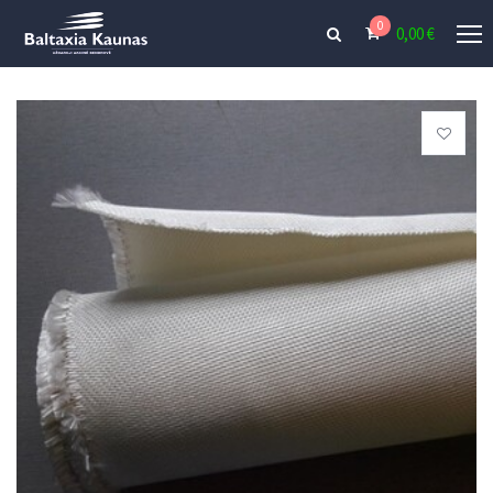
0
0,00
€