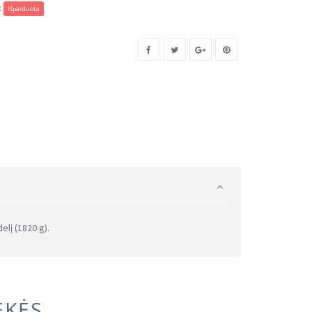
:
Išparduota
elį (1820 g).
EKĖS