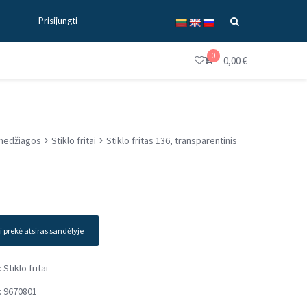
Prisijungti
0
0,00
€
medžiagos
Stiklo fritai
Stiklo fritas 136, transparentinis
i prekė atsiras sandėlyje
:
Stiklo fritai
:
9670801