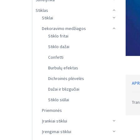
Stiklas
Stiklai
Dekoravimo medžiagos
Stiklo fritai
Stiklo dažai
Confetti
Burbulų efektas
Dichroinės plėvelės
APR
Dažai ir blizgučiai
Stiklo siūlai
Tran
Priemonės
Įrankiai stiklui
Įrengimai stiklui