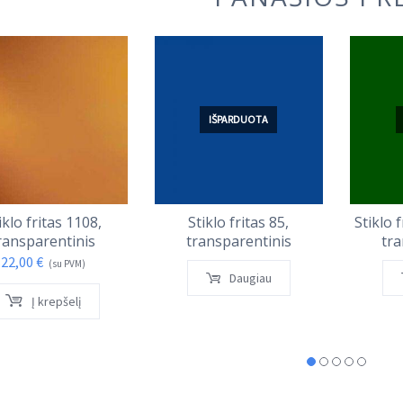
IŠPARDUOTA
iklo fritas 1108,
Stiklo fritas 85,
Stiklo 
ransparentinis
transparentinis
tra
22,00
€
(su PVM)
Daugiau
Į krepšelį