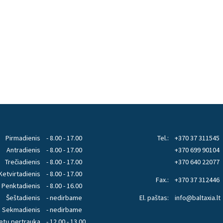
Pirmadienis
- 8.00 - 17.00
Tel.:
+370 37 311545
Antradienis
- 8.00 - 17.00
+370 699 90104
Trečiadienis
- 8.00 - 17.00
+370 640 22077
Ketvirtadienis
- 8.00 - 17.00
Fax.:
+370 37 312446
Penktadienis
- 8.00 - 16.00
Šeštadienis
- nedirbame
El. paštas:
info@baltaxia.lt
Sekmadienis
- nedirbame
etų pertrauka
- 12.00 - 13.00