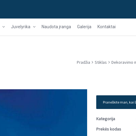
Juvelyrika
Naudota įranga
Galerija
Kontaktai
Pradžia
Stiklas
Dekoravimo 
Praneškite man, kai š
Kategorija
Prekės kodas