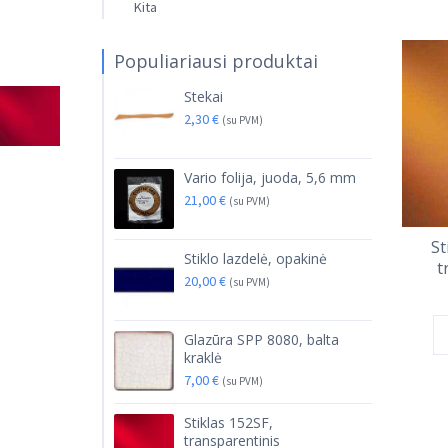
Kita
Populiariausi produktai
Stekai
2,30
€
(su PVM)
Vario folija, juoda, 5,6 mm
21,00
€
(su PVM)
St
Stiklo lazdelė, opakinė
t
20,00
€
(su PVM)
Glazūra SPP 8080, balta
kraklė
7,00
€
(su PVM)
Stiklas 152SF,
transparentinis