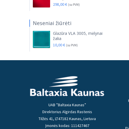
298,00
€
(su PVM)
Neseniai žiūrėti
Glazūra VLA 3005, mėlynai
žalia
10,00
€
(su PVM)
UAB ”Baltaxia Kaunas”
Direktorius Algirdas Rastenis
Tilžės 41, LT47182 Kaunas, Lietuva
Įmonės kodas: 111427467
Pi