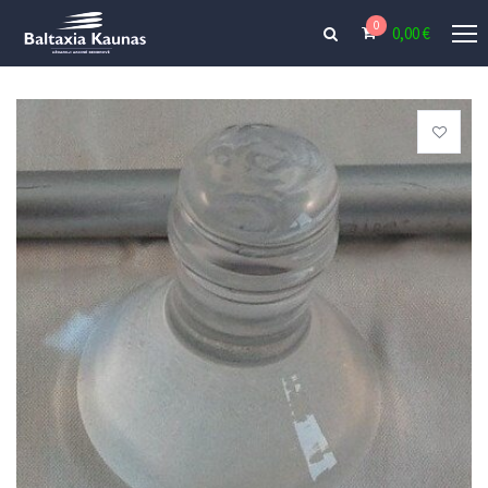
0
0,00
€