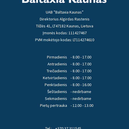
UAB ”Baltaxia Kaunas”
Direktorius Algirdas Rastenis
Tilžės 41, LT47182 Kaunas, Lietuva
Įmonės kodas: 111427467
PVM mokėtojo kodas: LT114274610
Pirmadienis
- 8.00 - 17.00
Antradienis
- 8.00 - 17.00
Trečiadienis
- 8.00 - 17.00
Ketvirtadienis
- 8.00 - 17.00
Penktadienis
- 8.00 - 16.00
Šeštadienis
- nedirbame
Sekmadienis
- nedirbame
Pietų pertrauka
- 12.00 - 13.00
Tel.:
+370 37 311545