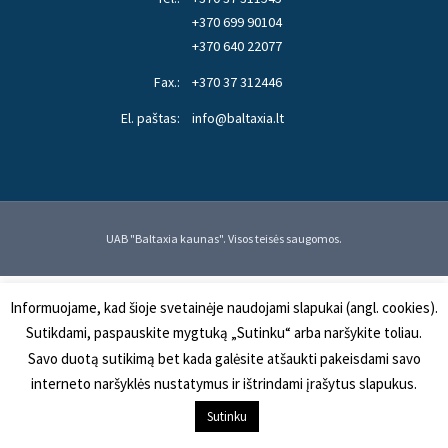
+370 699 90104
+370 640 22077
Fax.:
+370 37 312446
El. paštas:
info@baltaxia.lt
UAB "Baltaxia kaunas". Visos teisės saugomos.
Informuojame, kad šioje svetainėje naudojami slapukai (angl. cookies).
Sutikdami, paspauskite mygtuką „Sutinku“ arba naršykite toliau.
Savo duotą sutikimą bet kada galėsite atšaukti pakeisdami savo
interneto naršyklės nustatymus ir ištrindami įrašytus slapukus.
Sutinku