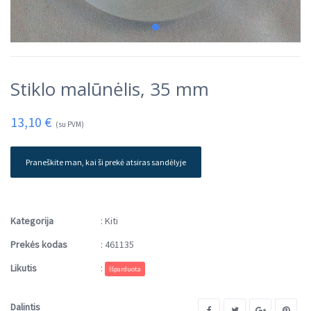
Stiklo malūnėlis, 35 mm
13,10
€
(su PVM)
Praneškite man, kai ši prekė atsiras sandėlyje
Kategorija
:
Kiti
Prekės kodas
:
461135
Likutis
:
Išparduota
Dalintis