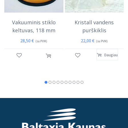
Vakuuminis stiklo
Kristall vandens
keltuvas, 118 mm
purškiklis
28,50
€
22,00
€
(su PVM)
(su PVM)
Daugiau