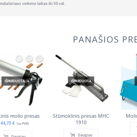
uliatoriaus veikimo laikas iki 50 val.
PANAŠIOS PR
IŠPARDUOTA
IŠPARDUOTA
inis molio presas
Stūmoklinis presas MHC
Moli
1910
44,70
€
(su PVM)
Daugiau
Daugiau