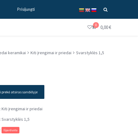
Prisijungti
0
0,00
€
iedai keramikai
Kiti įrengimai ir priedai
Svarstyklės 1,5
i prekė atsiras sandėlyje
:
Kiti įrengimai ir priedai
:
Svarstyklės 1,5
:
Išparduota