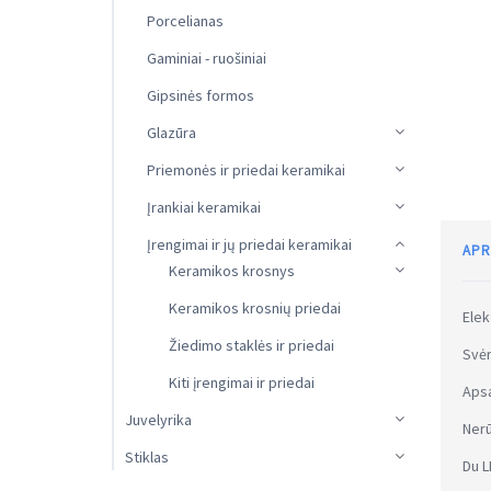
Porcelianas
Gaminiai - ruošiniai
Gipsinės formos
Glazūra
Priemonės ir priedai keramikai
Įrankiai keramikai
Įrengimai ir jų priedai keramikai
APR
Keramikos krosnys
Keramikos krosnių priedai
Elek
Žiedimo staklės ir priedai
Svėr
Kiti įrengimai ir priedai
Apsa
Juvelyrika
Nerū
Stiklas
Du L