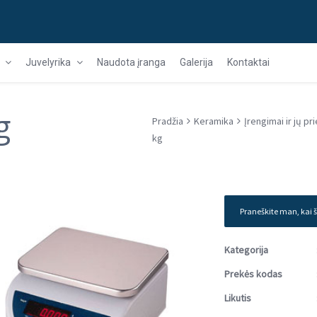
Juvelyrika
Naudota įranga
Galerija
Kontaktai
g
Pradžia
Keramika
Įrengimai ir jų pr
kg
Praneškite man, kai š
Kategorija
Prekės kodas
Likutis