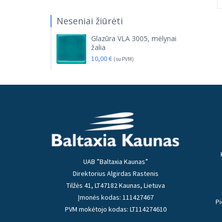
Neseniai žiūrėti
Glazūra VLA 3005, mėlynai
žalia
10,00
€
(su PVM)
UAB ”Baltaxia Kaunas”
Direktorius Algirdas Rastenis
Tilžės 41, LT47182 Kaunas, Lietuva
Įmonės kodas: 111427467
Pi
PVM mokėtojo kodas: LT114274610