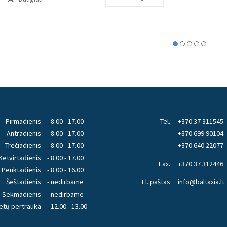
Pirmadienis
- 8.00 - 17.00
Tel.:
+370 37 311545
Antradienis
- 8.00 - 17.00
+370 699 90104
Trečiadienis
- 8.00 - 17.00
+370 640 22077
Ketvirtadienis
- 8.00 - 17.00
Fax.:
+370 37 312446
Penktadienis
- 8.00 - 16.00
Šeštadienis
- nedirbame
El. paštas:
info@baltaxia.lt
Sekmadienis
- nedirbame
etų pertrauka
- 12.00 - 13.00