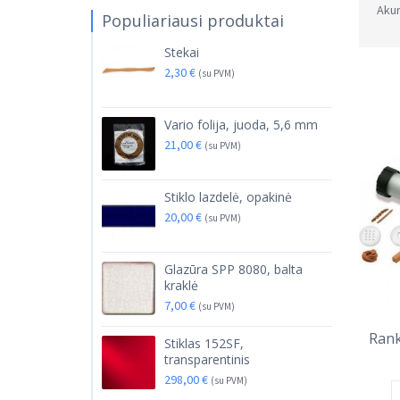
Akum
Populiariausi produktai
Stekai
2,30
€
(su PVM)
Vario folija, juoda, 5,6 mm
21,00
€
(su PVM)
Stiklo lazdelė, opakinė
20,00
€
(su PVM)
Glazūra SPP 8080, balta
kraklė
7,00
€
(su PVM)
Rank
Stiklas 152SF,
transparentinis
298,00
€
(su PVM)