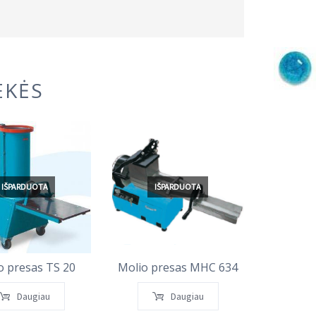
EKĖS
IŠPARDUOTA
IŠPARDUOTA
I
o presas TS 20
Molio presas MHC 634
Glazūra
Daugiau
Daugiau