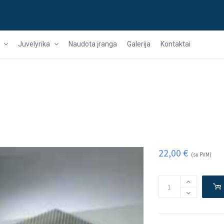
Juvelyrika
Naudota įranga
Galerija
Kontaktai
22,00
€
(su PVM)