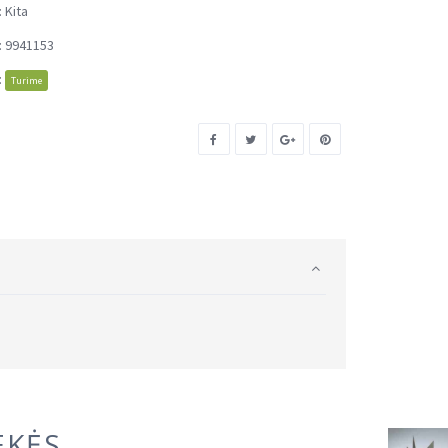
:
Kita
:
9941153
:
Turime
EKĖS