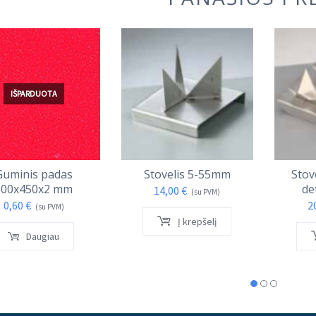
IŠPARDUOTA
Guminis padas
Stovelis 5-55mm
Stov
300x450x2 mm
de
14,00
€
(su PVM)
0,60
€
2
(su PVM)
Į krepšelį
Daugiau