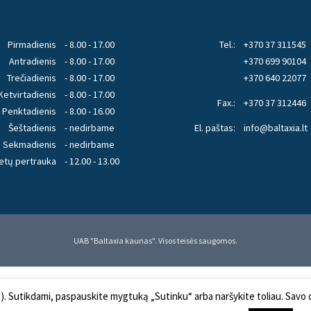
Pirmadienis
- 8.00 - 17.00
Tel.:
+370 37 311545
Antradienis
- 8.00 - 17.00
+370 699 90104
Trečiadienis
- 8.00 - 17.00
+370 640 22077
Ketvirtadienis
- 8.00 - 17.00
Fax.:
+370 37 312446
Penktadienis
- 8.00 - 16.00
Šeštadienis
- nedirbame
El. paštas:
info@baltaxia.lt
Sekmadienis
- nedirbame
etų pertrauka
- 12.00 - 13.00
UAB "Baltaxia kaunas". Visos teisės saugomos.
s). Sutikdami, paspauskite mygtuką „Sutinku“ arba naršykite toliau. Savo