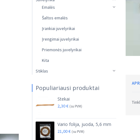
Emalės
Šaltos emalės
Įrankiai juvelyrikai
Įrengimai juvelyrikai
Priemonės juvelyrikai
Kita
Stiklas
APR
Populiariausi produktai
Stekai
Tink
2,30
€
(su PVM)
Vario folija, juoda, 5,6 mm
21,00
€
(su PVM)