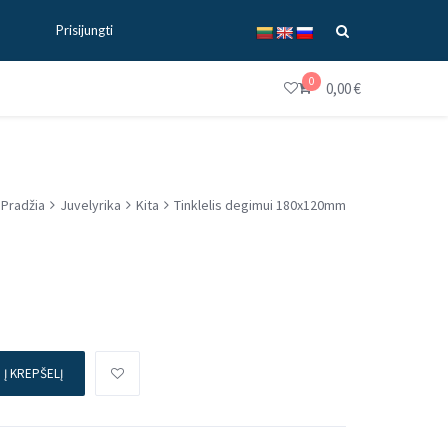
Prisijungti
0
0,00
€
Pradžia
Juvelyrika
Kita
Tinklelis degimui 180x120mm
Į KREPŠELĮ