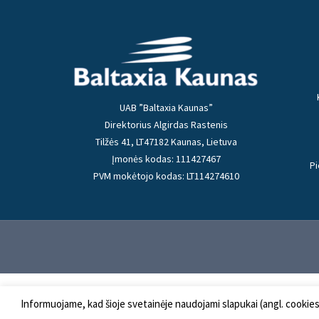
UAB ”Baltaxia Kaunas”
Direktorius Algirdas Rastenis
Tilžės 41, LT47182 Kaunas, Lietuva
Įmonės kodas: 111427467
Pi
PVM mokėtojo kodas: LT114274610
Informuojame, kad šioje svetainėje naudojami slapukai (angl. cookie