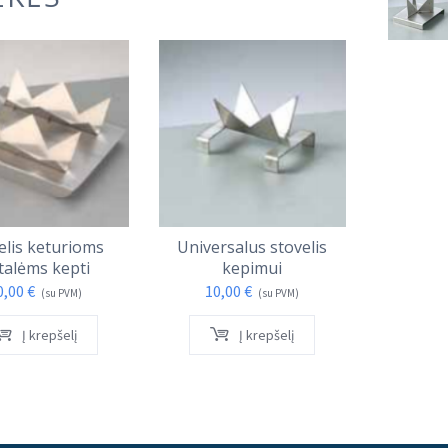
I
elis keturioms
Universalus stovelis
Knyga
talėms kepti
kepimui
en
0,00
€
10,00
€
24,
(su PVM)
(su PVM)
Į krepšelį
Į krepšelį