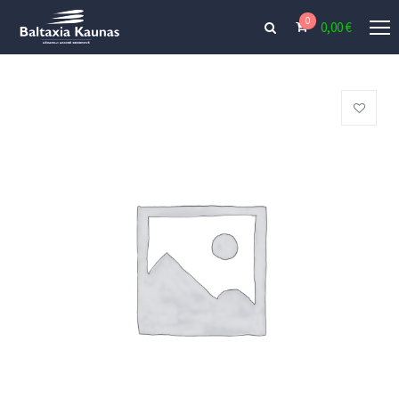
0
0,00
€