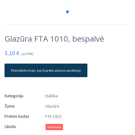
Glazūra FTA 1010, bespalvė
5,10
€
(su PVM)
Praneškite man, kai ši prekė atsiras sandėlyje
Kategorija
:
Itališka
Žyma
:
Glazūra
Prekės kodas
:
FTA 1010
Likutis
:
Išparduota