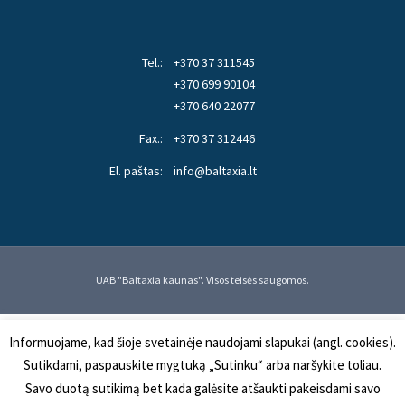
Tel.:
+370 37 311545
+370 699 90104
+370 640 22077
Fax.:
+370 37 312446
El. paštas:
info@baltaxia.lt
UAB "Baltaxia kaunas". Visos teisės saugomos.
Informuojame, kad šioje svetainėje naudojami slapukai (angl. cookies).
Sutikdami, paspauskite mygtuką „Sutinku“ arba naršykite toliau.
Savo duotą sutikimą bet kada galėsite atšaukti pakeisdami savo