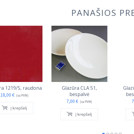
PANAŠIOS PR
ra 1219/S, raudona
Glazūra CLA 51,
Glaz
bespalvė
bes
18,00
€
(su PVM)
7,00
€
7
(su PVM)
Į krepšelį
Į krepšelį