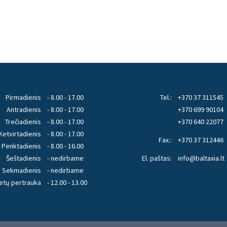
Pirmadienis
- 8.00 - 17.00
Tel.:
+370 37 311545
Antradienis
- 8.00 - 17.00
+370 699 90104
Trečiadienis
- 8.00 - 17.00
+370 640 22077
Ketvirtadienis
- 8.00 - 17.00
Fax.:
+370 37 312446
Penktadienis
- 8.00 - 16.00
Šeštadienis
- nedirbame
El. paštas:
info@baltaxia.lt
Sekmadienis
- nedirbame
etų pertrauka
- 12.00 - 13.00