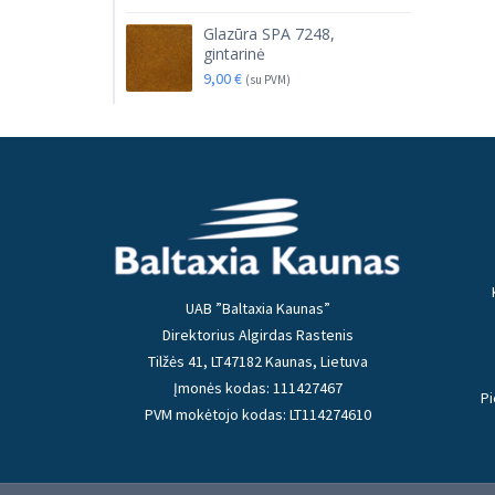
Glazūra SPA 7248,
gintarinė
9,00
€
(su PVM)
UAB ”Baltaxia Kaunas”
Direktorius Algirdas Rastenis
Tilžės 41, LT47182 Kaunas, Lietuva
Įmonės kodas: 111427467
Pi
PVM mokėtojo kodas: LT114274610