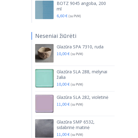
BOTZ 9045 angoba, 200
ml
6,60
€
(su PVM)
Neseniai žiūrėti
Glazūra SPA 7310, ruda
10,00
€
(su PVM)
Glazūra SLA 288, mėlynai
žalia
10,00
€
(su PVM)
Glazūra SLA 282, violetinė
11,00
€
(su PVM)
Glazūra SMP 6532,
sidabrinė matinė
11,00
€
(su PVM)