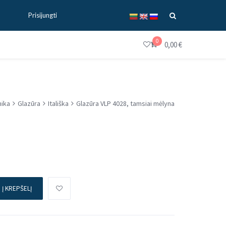
Prisijungti
0
0,00
€
ika
Glazūra
Itališka
Glazūra VLP 4028, tamsiai mėlyna
Į KREPŠELĮ