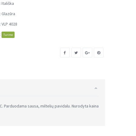
:
Itališka
:
Glazūra
:
VLP 4028
:
Turime
C. Parduodama sausa, miltelių pavidalu. Nurodyta kaina