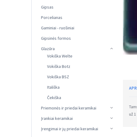
Gipsas
Porcelianas
Gaminiai - ruošiniai
Gipsinės formos
Glazūra
Vokiška Welte
Vokiška Botz
Vokiška BSZ
Itališka
APR
Čekiška
Tams
Priemonės ir priedai keramikai
už 1
Įrankiai keramikai
Įrengimai ir jų priedai keramikai