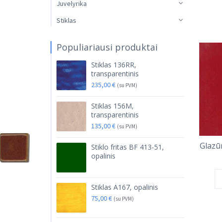
Juvelyrika
Stiklas
Populiariausi produktai
Stiklas 136RR,
transparentinis
235,00
€
(su PVM)
Stiklas 156M,
transparentinis
135,00
€
(su PVM)
Glazū
Stiklo fritas BF 413-51,
opalinis
Stiklas A167, opalinis
75,00
€
(su PVM)