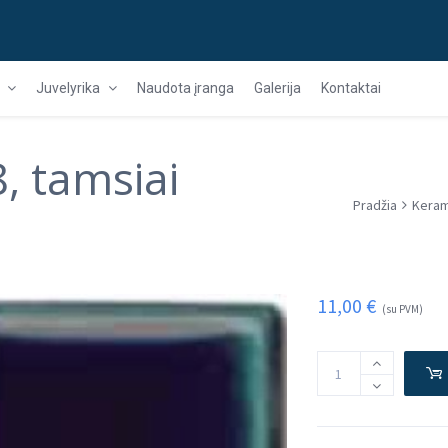
Juvelyrika
Naudota įranga
Galerija
Kontaktai
, tamsiai
Pradžia
Keram
11,00
€
(su PVM)