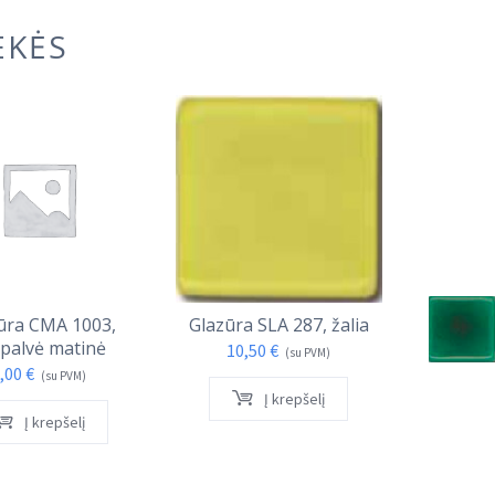
EKĖS
ūra CMA 1003,
Glazūra SLA 287, žalia
Glazūra 
palvė matinė
10,50
€
18,
(su PVM)
,00
€
(su PVM)
Į krepšelį
Į krepšelį