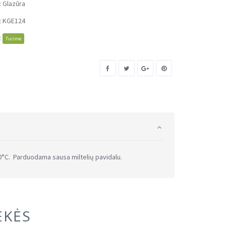
:
Glazūra
:
KGE124
:
Turime
0°C. Parduodama sausa miltelių pavidalu.
EKĖS