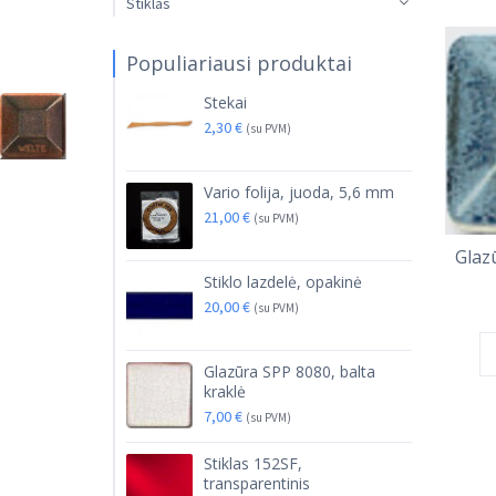
Stiklas
Populiariausi produktai
Stekai
2,30
€
(su PVM)
Vario folija, juoda, 5,6 mm
21,00
€
(su PVM)
Glaz
Stiklo lazdelė, opakinė
20,00
€
(su PVM)
Glazūra SPP 8080, balta
kraklė
7,00
€
(su PVM)
Stiklas 152SF,
transparentinis