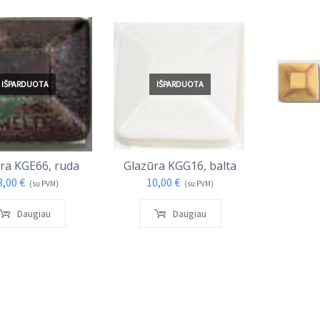
IŠPARDUOTA
IŠPARDUOTA
I
ra KGE66, ruda
Glazūra KGG16, balta
Glazūra
3,00
€
10,00
€
17,
(su PVM)
(su PVM)
Daugiau
Daugiau