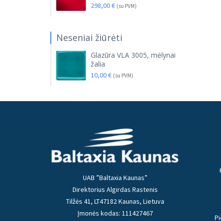
298,00
€
(su PVM)
Neseniai žiūrėti
Glazūra VLA 3005, mėlynai
žalia
10,00
€
(su PVM)
UAB ”Baltaxia Kaunas”
Direktorius Algirdas Rastenis
Tilžės 41, LT47182 Kaunas, Lietuva
Įmonės kodas: 111427467
Pi