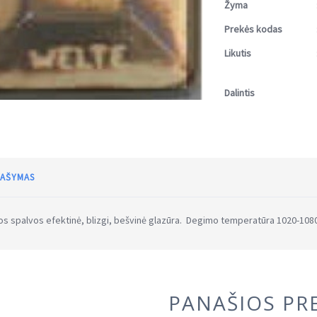
Žyma
Prekės kodas
Likutis
Dalintis
AŠYMAS
s spalvos efektinė, blizgi, bešvinė glazūra. Degimo temperatūra 1020-108
PANAŠIOS PR