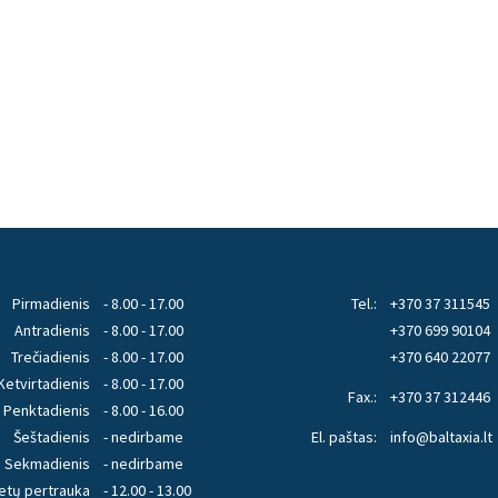
Pirmadienis
- 8.00 - 17.00
Tel.:
+370 37 311545
Antradienis
- 8.00 - 17.00
+370 699 90104
Trečiadienis
- 8.00 - 17.00
+370 640 22077
Ketvirtadienis
- 8.00 - 17.00
Fax.:
+370 37 312446
Penktadienis
- 8.00 - 16.00
Šeštadienis
- nedirbame
El. paštas:
info@baltaxia.lt
Sekmadienis
- nedirbame
etų pertrauka
- 12.00 - 13.00