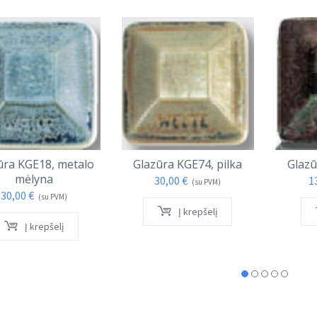
ūra KGE18, metalo
Glazūra KGE74, pilka
Glazū
mėlyna
30,00
€
1
(su PVM)
30,00
€
(su PVM)
Į krepšelį
Į krepšelį