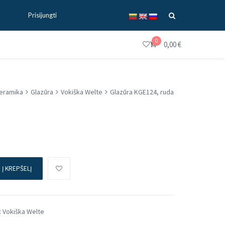
Prisijungti
0
0,00
€
eramika
Glazūra
Vokiška Welte
Glazūra KGE124, ruda
Į KREPŠELĮ
:
Vokiška Welte