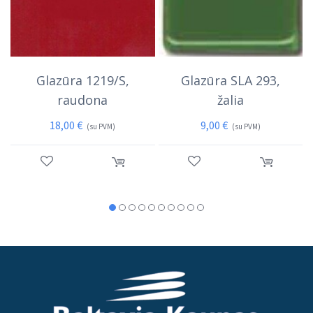
Glazūra 1219/S,
Glazūra SLA 293,
raudona
žalia
18,00
€
9,00
€
(su PVM)
(su PVM)