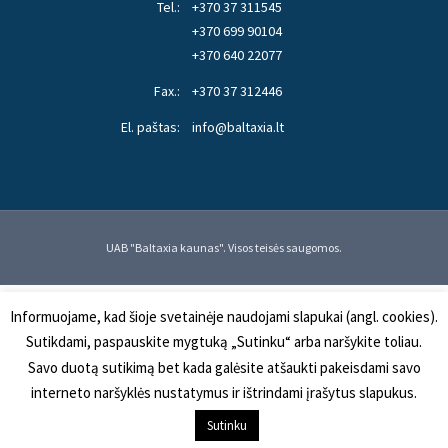
Tel.:
+370 37 311545
+370 699 90104
+370 640 22077
Fax.:
+370 37 312446
El. paštas:
info@baltaxia.lt
UAB "Baltaxia kaunas". Visos teisės saugomos.
Informuojame, kad šioje svetainėje naudojami slapukai (angl. cookies).
Sutikdami, paspauskite mygtuką „Sutinku“ arba naršykite toliau.
Savo duotą sutikimą bet kada galėsite atšaukti pakeisdami savo
interneto naršyklės nustatymus ir ištrindami įrašytus slapukus.
Į KREPŠELĮ
Sutinku