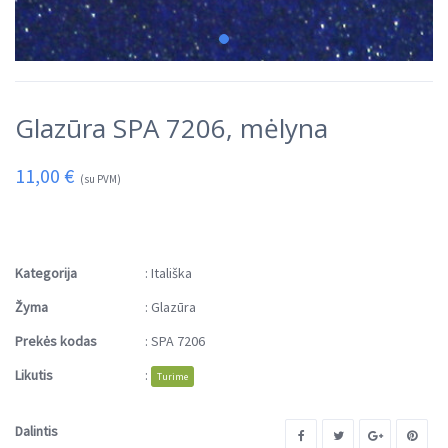
Glazūra SPA 7206, mėlyna
11,00
€
(su PVM)
Kategorija
:
Itališka
Žyma
:
Glazūra
Prekės kodas
:
SPA 7206
Likutis
:
Turime
Dalintis