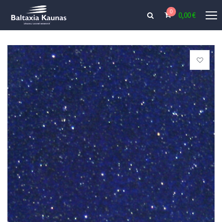
0
0,00
€