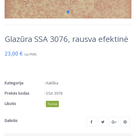
Glazūra SSA 3076, rausva efektinė
23,00
€
(su PVM)
Kategorija
:
Itališka
Prekės kodas
:
SSA 3076
Likutis
:
Turime
Dalintis