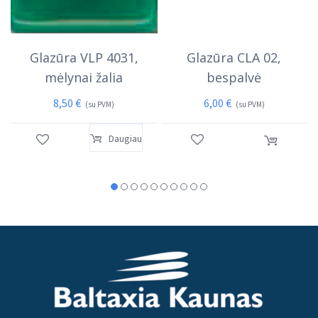
Glazūra VLP 4031,
Glazūra CLA 02,
mėlynai žalia
bespalvė
8,50
€
6,00
€
(su PVM)
(su PVM)
Daugiau