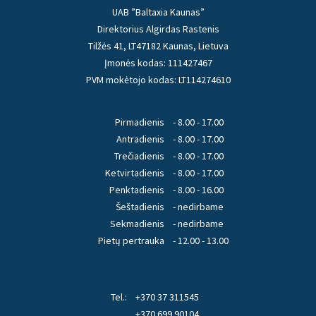
UAB ”Baltaxia Kaunas”
Direktorius Algirdas Rastenis
Tilžės 41, LT47182 Kaunas, Lietuva
Įmonės kodas: 111427467
PVM mokėtojo kodas: LT114274610
Pirmadienis
- 8.00 - 17.00
Antradienis
- 8.00 - 17.00
Trečiadienis
- 8.00 - 17.00
Ketvirtadienis
- 8.00 - 17.00
Penktadienis
- 8.00 - 16.00
Šeštadienis
- nedirbame
Sekmadienis
- nedirbame
Pietų pertrauka
- 12.00 - 13.00
Tel.:
+370 37 311545
+370 699 90104