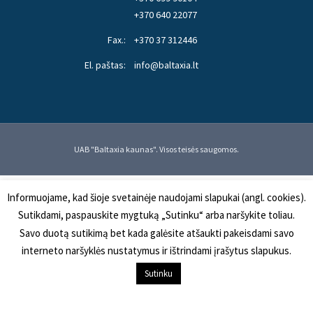
+370 640 22077
Fax.:
+370 37 312446
El. paštas:
info@baltaxia.lt
UAB "Baltaxia kaunas". Visos teisės saugomos.
Informuojame, kad šioje svetainėje naudojami slapukai (angl. cookies).
Sutikdami, paspauskite mygtuką „Sutinku“ arba naršykite toliau.
Savo duotą sutikimą bet kada galėsite atšaukti pakeisdami savo
interneto naršyklės nustatymus ir ištrindami įrašytus slapukus.
Į KREPŠELĮ
Sutinku