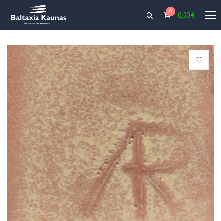
0
0,00
€