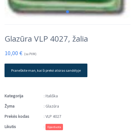
Glazūra VLP 4027, žalia
10,00
€
(su PVM)
Praneškite man, kai ši prekė atsiras sandėlyje
Kategorija
:
Itališka
Žyma
:
Glazūra
Prekės kodas
:
VLP 4027
Likutis
:
Išparduota