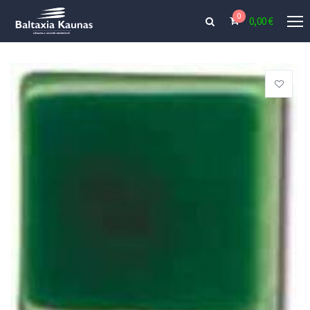
0
0,00
€