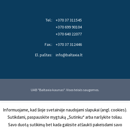
Tel.:
+370 37 311545
+370 699 90104
+370 640 22077
Fax.:
+370 37 312446
El. paštas:
info@baltaxia.lt
UAB "Baltaxia kaunas". Visos teisės saugomos.
Informuojame, kad šioje svetainėje naudojami slapukai (angl. cookies).
Sutikdami, paspauskite mygtuką „Sutinku“ arba naršykite toliau.
Savo duotą sutikimą bet kada galėsite atšaukti pakeisdami savo