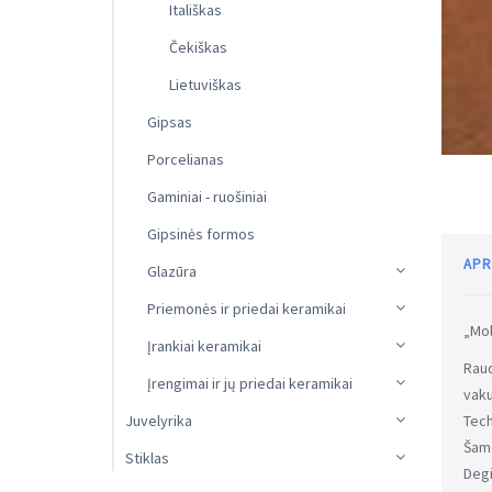
Itališkas
Čekiškas
Lietuviškas
Gipsas
Porcelianas
Gaminiai - ruošiniai
Gipsinės formos
APR
Glazūra
Priemonės ir priedai keramikai
„Mol
Įrankiai keramikai
Rau
Įrengimai ir jų priedai keramikai
vaku
Juvelyrika
Tech
Šamo
Stiklas
Degi