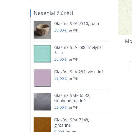
Neseniai žiūrėti
Glazūra SPA 7310, ruda
10,00
€
(su PVM)
Mol
Glazūra SLA 288, mėlynai
žalia
10,00
€
(su PVM)
Glazūra SLA 282, violetinė
11,00
€
(su PVM)
Glazūra SMP 6532,
sidabrinė matinė
11,00
€
(su PVM)
Glazūra SPA 7248,
gintarinė
9,00
€