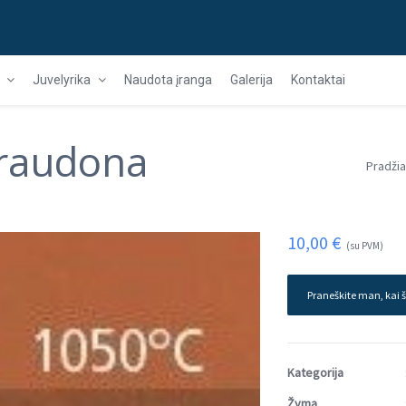
Juvelyrika
Naudota įranga
Galerija
Kontaktai
 raudona
Pradžia
10,00
€
(su PVM)
Praneškite man, kai š
Kategorija
Žyma