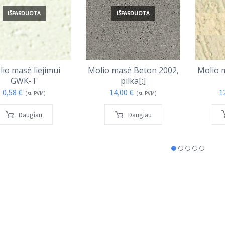
IŠPARDUOTA
IŠPARDUOTA
io masė liejimui
Molio masė Beton 2002,
Molio 
GWK-T
pilka[:]
0,58
€
14,00
€
1
(su PVM)
(su PVM)
Daugiau
Daugiau