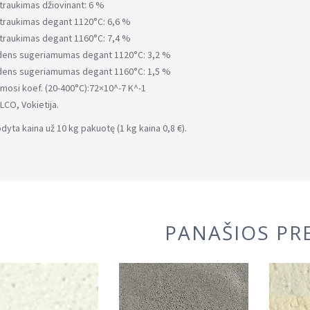
traukimas džiovinant: 6 %
traukimas degant 1120°C: 6,6 %
traukimas degant 1160°C: 7,4 %
dens sugeriamumas degant 1120°C: 3,2 %
dens sugeriamumas degant 1160°C: 1,5 %
imosi koef. (20-400°C):72×10^-7 K^-1
LCO, Vokietija.
dyta kaina už 10 kg pakuotę (1 kg kaina 0,8 €).
PANAŠIOS PR