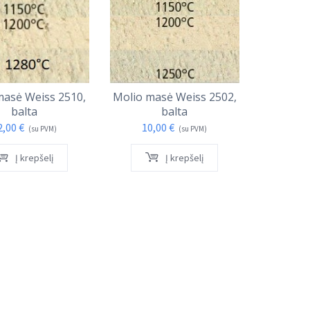
I
masė Weiss 2510,
Molio masė Weiss 2502,
Balta
balta
balta
2,00
€
10,00
€
(su PVM)
(su PVM)
Į krepšelį
Į krepšelį