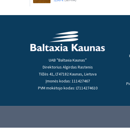
(su PVM)
UAB ”Baltaxia Kaunas”
Direktorius Algirdas Rastenis
Tilžės 41, LT47182 Kaunas, Lietuva
Įmonės kodas: 111427467
Pi
PVM mokėtojo kodas: LT114274610