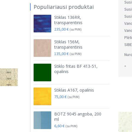
Susi
Populiariausi produktai
Susi
Susi
Stiklas 136RR,
transparentinis
Van
235,00
€
(su PVM)
Van
Plėt
Stiklas 156M,
SIBE
transparentinis
135,00
€
(su PVM)
Nuro
„
Stiklo fritas BF 413-51,
opalinis
Stiklas A167, opalinis
75,00
€
(su PVM)
BOTZ 9045 angoba, 200
ml
6,60
€
(su PVM)