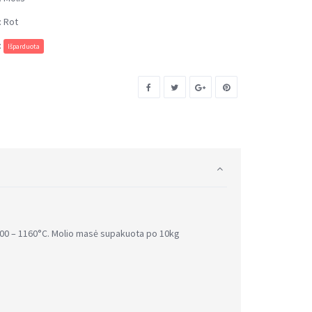
:
Rot
:
Išparduota
0 – 1160°C. Molio masė supakuota po 10kg