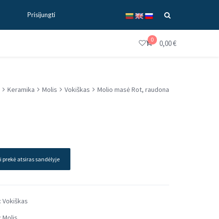
Prisijungti
0
0,00
€
Keramika
Molis
Vokiškas
Molio masė Rot, raudona
i prekė atsiras sandėlyje
:
Vokiškas
:
Molis