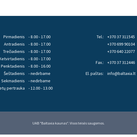
Pirmadienis
- 8.00 - 17.00
Tel.:
+370 37 311545
Antradienis
- 8.00 - 17.00
+370 699 90104
Trečiadienis
- 8.00 - 17.00
+370 640 22077
Ketvirtadienis
- 8.00 - 17.00
Fax.:
+370 37 312446
Penktadienis
- 8.00 - 16.00
Šeštadienis
- nedirbame
El. paštas:
info@baltaxia.lt
Sekmadienis
- nedirbame
etų pertrauka
- 12.00 - 13.00
UAB "Baltaxia kaunas". Visos teisės saugomos.