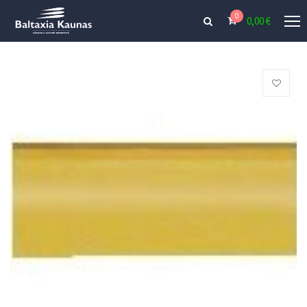
0
0,00
€