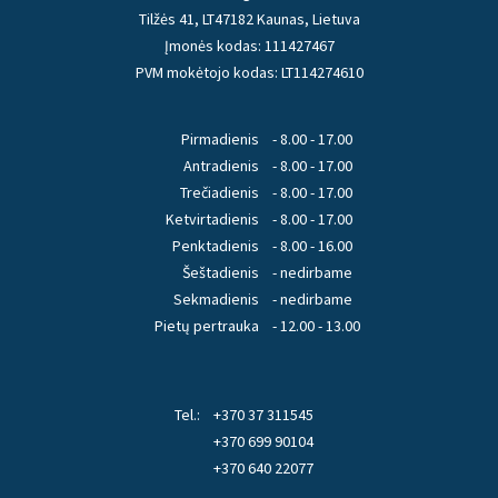
Tilžės 41, LT47182 Kaunas, Lietuva
Įmonės kodas: 111427467
PVM mokėtojo kodas: LT114274610
Pirmadienis
- 8.00 - 17.00
Antradienis
- 8.00 - 17.00
Trečiadienis
- 8.00 - 17.00
Ketvirtadienis
- 8.00 - 17.00
Penktadienis
- 8.00 - 16.00
Šeštadienis
- nedirbame
Sekmadienis
- nedirbame
Pietų pertrauka
- 12.00 - 13.00
Tel.:
+370 37 311545
+370 699 90104
+370 640 22077