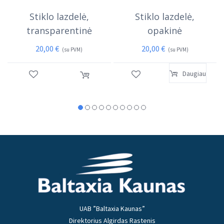
Stiklo lazdelė,
Stiklo lazdelė,
transparentinė
opakinė
20,00
€
20,00
€
(su PVM)
(su PVM)
Daugiau
UAB ”Baltaxia Kaunas”
Direktorius Algirdas Rastenis