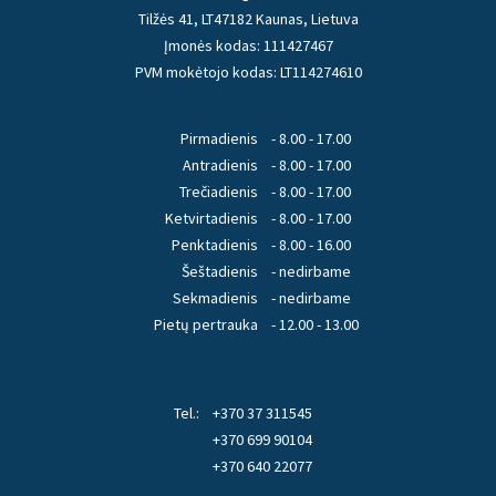
Tilžės 41, LT47182 Kaunas, Lietuva
Įmonės kodas: 111427467
PVM mokėtojo kodas: LT114274610
Pirmadienis
- 8.00 - 17.00
Antradienis
- 8.00 - 17.00
Trečiadienis
- 8.00 - 17.00
Ketvirtadienis
- 8.00 - 17.00
Penktadienis
- 8.00 - 16.00
Šeštadienis
- nedirbame
Sekmadienis
- nedirbame
Pietų pertrauka
- 12.00 - 13.00
Tel.:
+370 37 311545
+370 699 90104
+370 640 22077