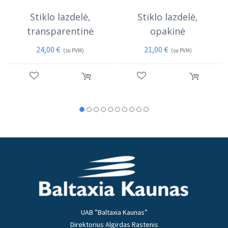
Stiklo lazdelė,
Stiklo lazdelė,
transparentinė
opakinė
24,00
€
21,00
€
(su PVM)
(su PVM)
UAB ”Baltaxia Kaunas”
Direktorius Algirdas Rastenis