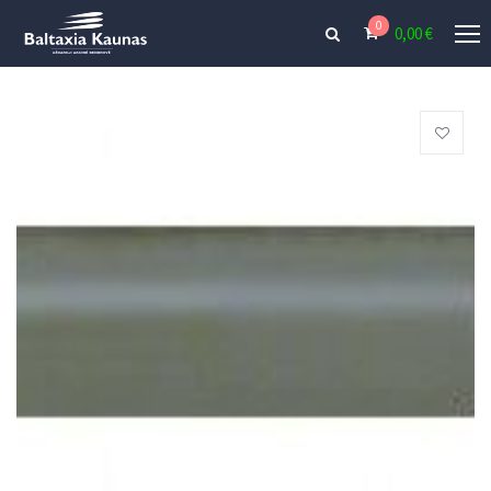
0
0,00
€