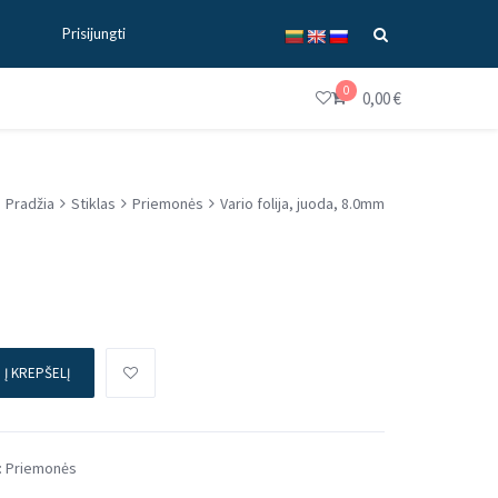
Prisijungti
0
0,00
€
Pradžia
Stiklas
Priemonės
Vario folija, juoda, 8.0mm
Į KREPŠELĮ
:
Priemonės