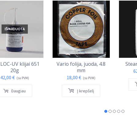
IŠPARDUOTA
OC-UV klijai 651
Vario folija, juoda, 4.8
Stear
20g
mm
6
42,00
€
18,00
€
(su PVM)
(su PVM)
Daugiau
Į krepšelį