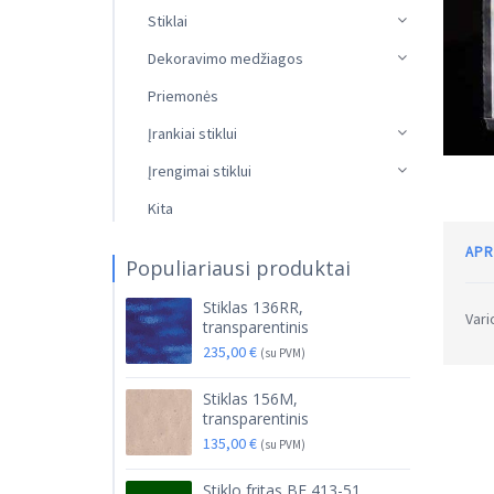
Stiklai
Dekoravimo medžiagos
Priemonės
Įrankiai stiklui
Įrengimai stiklui
Kita
APR
Populiariausi produktai
Stiklas 136RR,
Vari
transparentinis
235,00
€
(su PVM)
Stiklas 156M,
transparentinis
135,00
€
(su PVM)
Stiklo fritas BF 413-51,