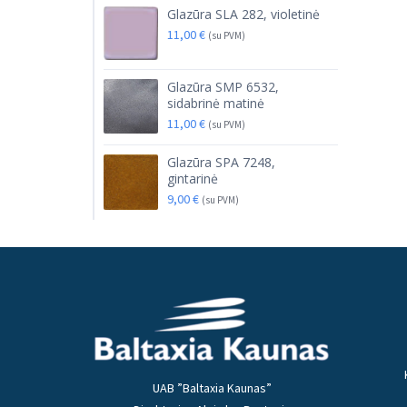
Glazūra SLA 282, violetinė
11,00
€
(su PVM)
Glazūra SMP 6532,
sidabrinė matinė
11,00
€
(su PVM)
Glazūra SPA 7248,
gintarinė
9,00
€
(su PVM)
UAB ”Baltaxia Kaunas”