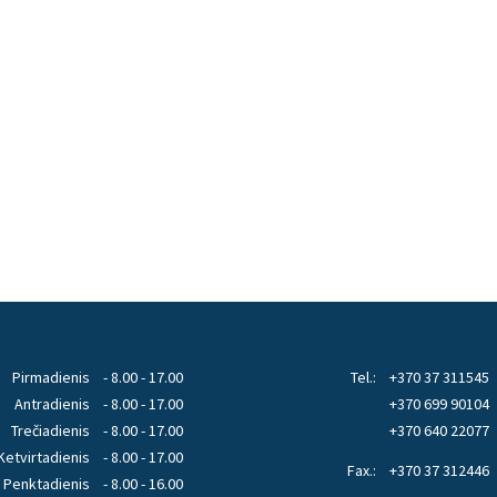
Pirmadienis
- 8.00 - 17.00
Tel.:
+370 37 311545
Antradienis
- 8.00 - 17.00
+370 699 90104
Trečiadienis
- 8.00 - 17.00
+370 640 22077
Ketvirtadienis
- 8.00 - 17.00
Fax.:
+370 37 312446
Penktadienis
- 8.00 - 16.00