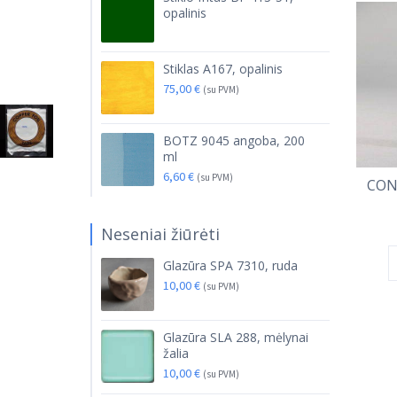
opalinis
Stiklas A167, opalinis
75,00
€
(su PVM)
BOTZ 9045 angoba, 200
ml
6,60
€
(su PVM)
CONL
Neseniai žiūrėti
Glazūra SPA 7310, ruda
10,00
€
(su PVM)
Glazūra SLA 288, mėlynai
žalia
10,00
€
(su PVM)