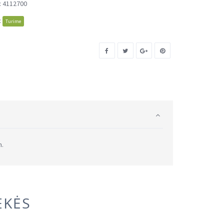
:
4112700
:
Turime
m.
EKĖS