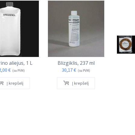
ino aliejus, 1 L
Blizgiklis, 237 ml
Patina, 
2,00
€
30,17
€
8,
(su PVM)
(su PVM)
Į krepšelį
Į krepšelį