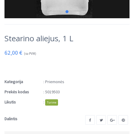
Stearino aliejus, 1 L
62,00
€
(su PVM)
Kategorija
:
Priemonės
Prekės kodas
:
5019503
Likutis
:
Turime
Dalintis