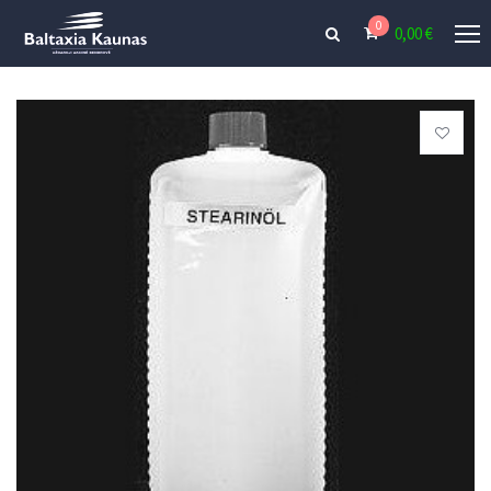
0
0,00
€