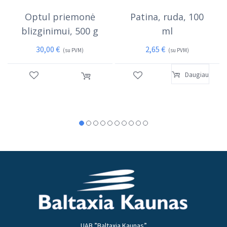
Optul priemonė
Patina, ruda, 100
blizginimui, 500 g
ml
30,00
€
2,65
€
(su PVM)
(su PVM)
Daugiau
UAB ”Baltaxia Kaunas”