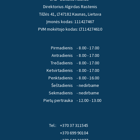
Direktorius Algirdas Rastenis
Tilžės 41, LT47182 Kaunas, Lietuva
Įmonės kodas: 111427467
PVM mokėtojo kodas: LT114274610
Pirmadienis
- 8.00 - 17.00
Antradienis
- 8.00 - 17.00
Trečiadienis
- 8.00 - 17.00
Ketvirtadienis
- 8.00 - 17.00
Penktadienis
- 8.00 - 16.00
Šeštadienis
- nedirbame
Sekmadienis
- nedirbame
Pietų pertrauka
- 12.00 - 13.00
Tel.:
+370 37 311545
+370 699 90104