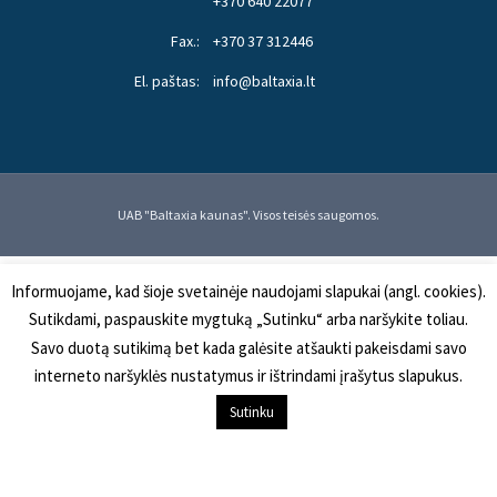
+370 640 22077
Fax.:
+370 37 312446
El. paštas:
info@baltaxia.lt
UAB "Baltaxia kaunas". Visos teisės saugomos.
Informuojame, kad šioje svetainėje naudojami slapukai (angl. cookies).
Sutikdami, paspauskite mygtuką „Sutinku“ arba naršykite toliau.
Savo duotą sutikimą bet kada galėsite atšaukti pakeisdami savo
interneto naršyklės nustatymus ir ištrindami įrašytus slapukus.
Į KREPŠELĮ
Sutinku