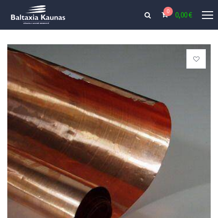
0
0,00
€