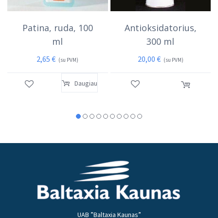
Patina, ruda, 100
Antioksidatorius,
ml
300 ml
2,65
€
20,00
€
(su PVM)
(su PVM)
Daugiau
UAB ”Baltaxia Kaunas”