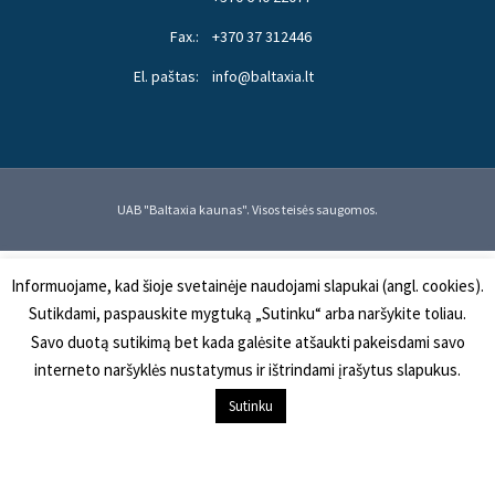
Fax.:
+370 37 312446
El. paštas:
info@baltaxia.lt
UAB "Baltaxia kaunas". Visos teisės saugomos.
Informuojame, kad šioje svetainėje naudojami slapukai (angl. cookies).
Sutikdami, paspauskite mygtuką „Sutinku“ arba naršykite toliau.
Savo duotą sutikimą bet kada galėsite atšaukti pakeisdami savo
interneto naršyklės nustatymus ir ištrindami įrašytus slapukus.
Į KREPŠELĮ
Sutinku