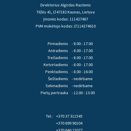
Direktorius Algirdas Rastenis
Tilžės 41, LT47182 Kaunas, Lietuva
Įmonės kodas: 111427467
PVM mokėtojo kodas: LT114274610
Pirmadienis
- 8.00 - 17.00
Antradienis
- 8.00 - 17.00
Trečiadienis
- 8.00 - 17.00
Ketvirtadienis
- 8.00 - 17.00
Penktadienis
- 8.00 - 16.00
Šeštadienis
- nedirbame
Sekmadienis
- nedirbame
Pietų pertrauka
- 12.00 - 13.00
Tel.:
+370 37 311545
+370 699 90104
+370 640 22077