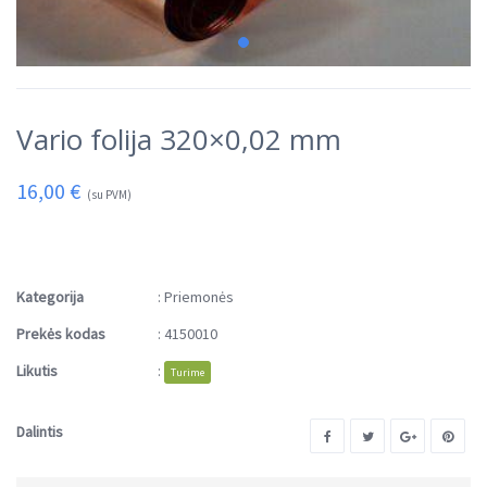
Vario folija 320×0,02 mm
16,00
€
(su PVM)
Kategorija
:
Priemonės
Prekės kodas
:
4150010
Likutis
:
Turime
Dalintis