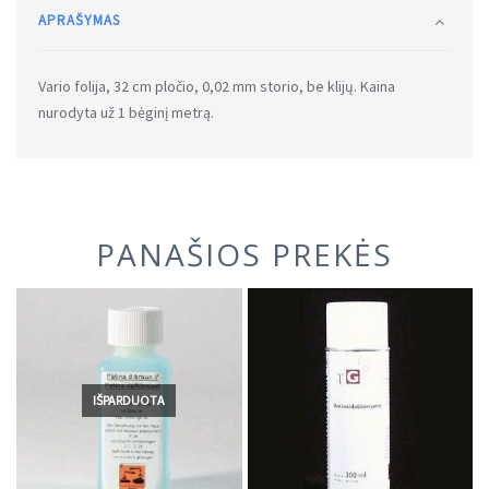
APRAŠYMAS
Vario folija, 32 cm pločio, 0,02 mm storio, be klijų. Kaina
nurodyta už 1 bėginį metrą.
PANAŠIOS PREKĖS
IŠPARDUOTA