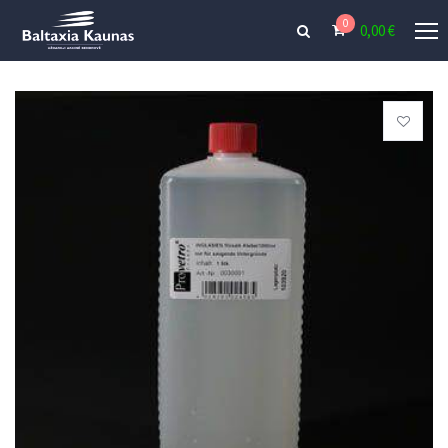
0
0,00
€