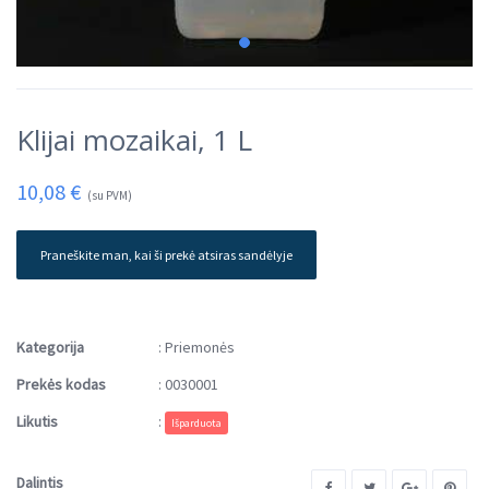
Klijai mozaikai, 1 L
10,08
€
(su PVM)
Praneškite man, kai ši prekė atsiras sandėlyje
Kategorija
:
Priemonės
Prekės kodas
:
0030001
Likutis
:
Išparduota
Dalintis