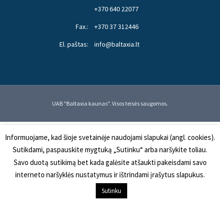
+370 640 22077
Fax.:
+370 37 312446
El. paštas:
info@baltaxia.lt
UAB "Baltaxia kaunas". Visos teisės saugomos.
Informuojame, kad šioje svetainėje naudojami slapukai (angl. cookies).
Sutikdami, paspauskite mygtuką „Sutinku“ arba naršykite toliau.
Savo duotą sutikimą bet kada galėsite atšaukti pakeisdami savo
interneto naršyklės nustatymus ir ištrindami įrašytus slapukus.
Sutinku