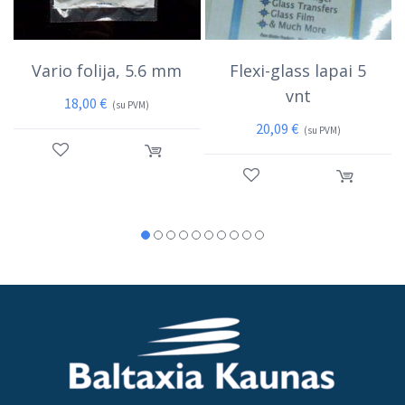
Vario folija, 5.6 mm
Flexi-glass lapai 5
vnt
18,00
€
(su PVM)
20,09
€
(su PVM)