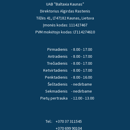
UAB ”Baltaxia Kaunas”
Direktorius Algirdas Rastenis
Tilžės 41, LT47182 Kaunas, Lietuva
Įmonės kodas: 111427467
PVM mokėtojo kodas: LT114274610
Pirmadienis
- 8.00 - 17.00
Antradienis
- 8.00 - 17.00
Trečiadienis
- 8.00 - 17.00
Ketvirtadienis
- 8.00 - 17.00
Penktadienis
- 8.00 - 16.00
Šeštadienis
- nedirbame
Sekmadienis
- nedirbame
Pietų pertrauka
- 12.00 - 13.00
Tel.:
+370 37 311545
+370 699 90104