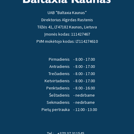
UAB ”Baltaxia Kaunas”
Direktorius Algirdas Rastenis
Tilžės 41, LT47182 Kaunas, Lietuva
Įmonės kodas: 111427467
PVM mokėtojo kodas: LT114274610
Pirmadienis
- 8.00 - 17.00
Antradienis
- 8.00 - 17.00
Trečiadienis
- 8.00 - 17.00
Ketvirtadienis
- 8.00 - 17.00
Penktadienis
- 8.00 - 16.00
Šeštadienis
- nedirbame
Sekmadienis
- nedirbame
Pietų pertrauka
- 12.00 - 13.00
Tel.:
+370 37 311545