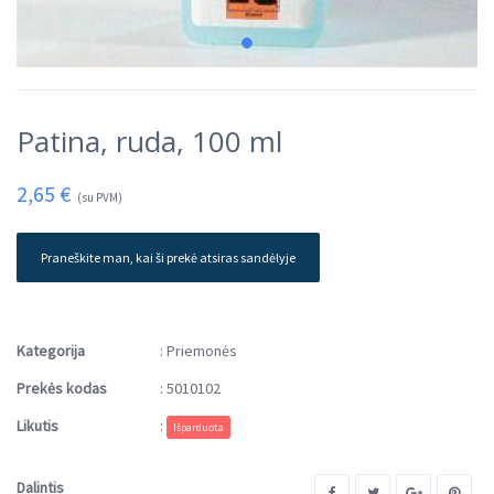
Patina, ruda, 100 ml
2,65
€
(su PVM)
Praneškite man, kai ši prekė atsiras sandėlyje
Kategorija
:
Priemonės
Prekės kodas
:
5010102
Likutis
:
Išparduota
Dalintis