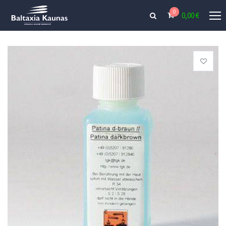
0
0,00
€