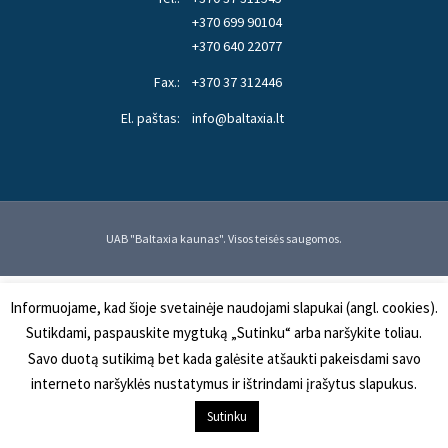
+370 699 90104
+370 640 22077
Fax.:
+370 37 312446
El. paštas:
info@baltaxia.lt
UAB "Baltaxia kaunas". Visos teisės saugomos.
Informuojame, kad šioje svetainėje naudojami slapukai (angl. cookies).
Sutikdami, paspauskite mygtuką „Sutinku“ arba naršykite toliau.
Savo duotą sutikimą bet kada galėsite atšaukti pakeisdami savo
interneto naršyklės nustatymus ir ištrindami įrašytus slapukus.
Sutinku