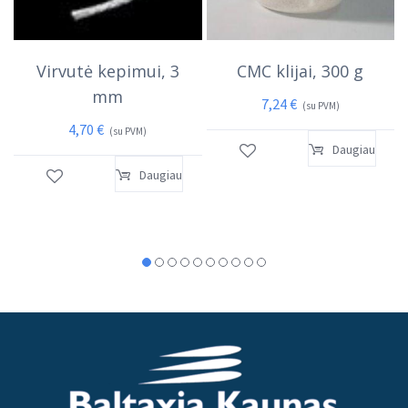
Virvutė kepimui, 3
CMC klijai, 300 g
mm
7,24
€
(su PVM)
4,70
€
(su PVM)
Daugiau
Daugiau