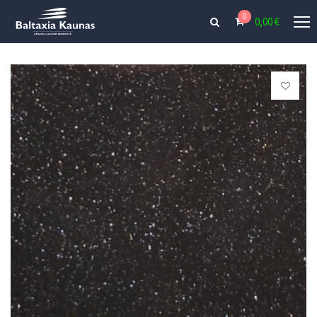
0
0,00
€