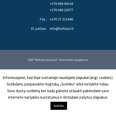
+370 699 90104
+370 640 22077
Fax.:
+370 37 312446
El. paštas:
info@baltaxia.lt
UAB "Baltaxia kaunas". Visos teisės saugomos.
Informuojame, kad šioje svetainėje naudojami slapukai (angl. cookies).
Sutikdami, paspauskite mygtuką „Sutinku“ arba naršykite toliau.
Savo duotą sutikimą bet kada galėsite atšaukti pakeisdami savo
interneto naršyklės nustatymus ir ištrindami įrašytus slapukus.
Į KREPŠELĮ
Sutinku