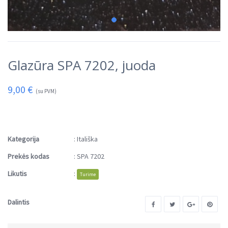
Glazūra SPA 7202, juoda
9,00
€
(su PVM)
Kategorija
:
Itališka
Prekės kodas
:
SPA 7202
Likutis
:
Turime
Dalintis