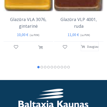
Glazūra VLA 3076,
Glazūra VLP 4001,
gintarinė
ruda
10,00
€
11,00
€
(su PVM)
(su PVM)
Daugiau