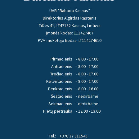
UAB ”Baltaxia Kaunas”
Direktorius Algirdas Rastenis
Tilžės 41, LT47182 Kaunas, Lietuva
Įmonės kodas: 111427467
PVM mokėtojo kodas: LT114274610
Pirmadienis
- 8.00 - 17.00
Antradienis
- 8.00 - 17.00
Trečiadienis
- 8.00 - 17.00
Ketvirtadienis
- 8.00 - 17.00
Penktadienis
- 8.00 - 16.00
Šeštadienis
- nedirbame
Sekmadienis
- nedirbame
Pietų pertrauka
- 12.00 - 13.00
Tel.:
+370 37 311545